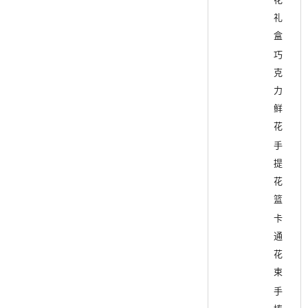
礼
盒
巧
克
力
鲜
花
手
提
花
篮
卡
通
花
束
手