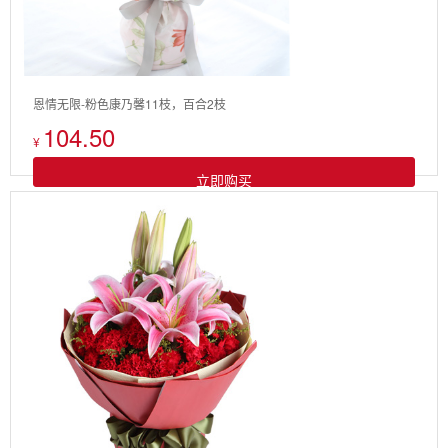
恩情无限-粉色康乃馨11枝，百合2枝
104.50
¥
立即购买