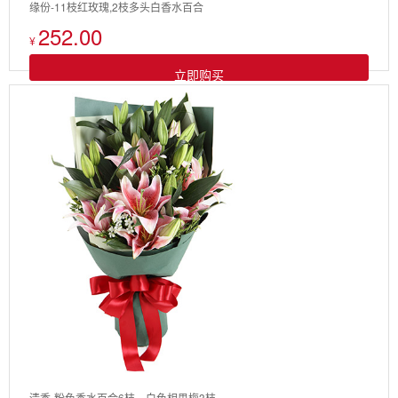
缘份-11枝红玫瑰,2枝多头白香水百合
252.00
¥
立即购买
清香-粉色香水百合6枝，白色相思梅3枝