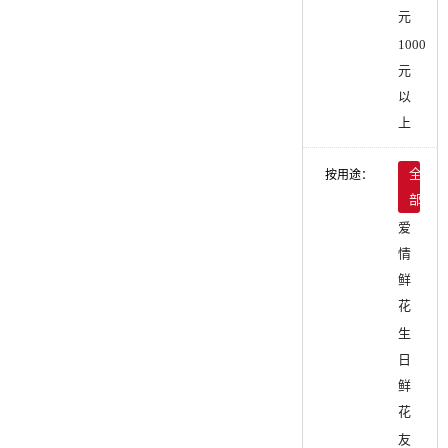
元
1000
元
以
上
按用途：
全
部
爱
情
鲜
花
生
日
鲜
花
友