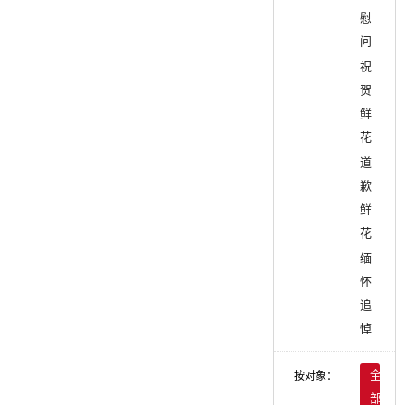
慰
问
祝
贺
鲜
花
道
歉
鲜
花
缅
怀
追
悼
按对象：
全
部