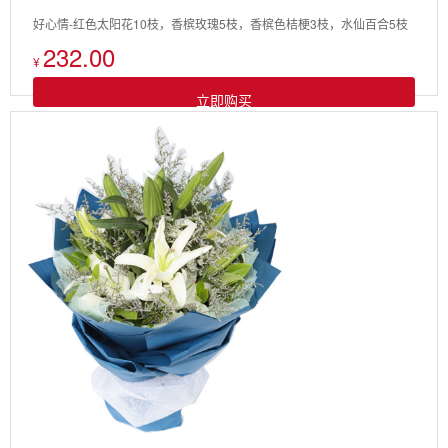
好心情-红色太阳花10枝，香槟玫瑰5枝，香槟色桔梗3枝，水仙百合5枝
232.00
¥
立即购买