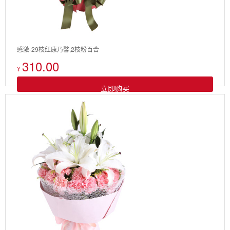
感激-29枝红康乃馨,2枝粉百合
310.00
¥
立即购买