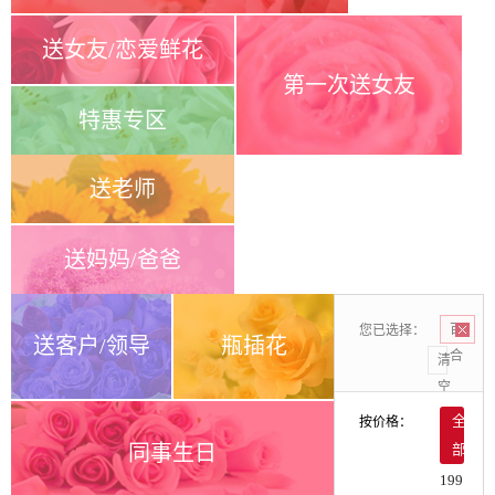
送女友/恋爱鲜花
第一次送女友
特惠专区
送老师
送妈妈/爸爸
您已选择：
百
送客户/领导
瓶插花
合
清
空
按价格：
全
同事生日
部
199