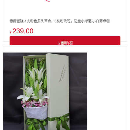
毋庸置疑-1支粉色多头百合，6枝粉玫瑰，适量小绿菊/小白菊点缀
239.00
¥
立即购买