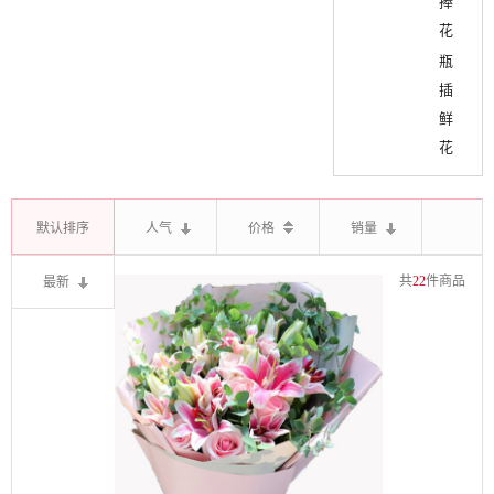
捧
花
瓶
插
鲜
花
默认排序
人气
价格
销量
最新
共
22
件商品