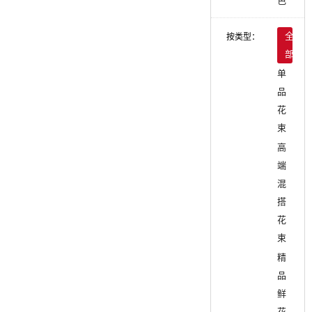
色
按类型：
全
部
单
品
花
束
高
端
混
搭
花
束
精
品
鲜
花