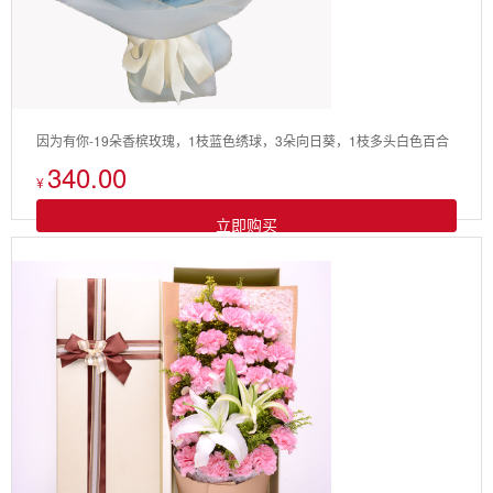
因为有你-19朵香槟玫瑰，1枝蓝色绣球，3朵向日葵，1枝多头白色百合
340.00
¥
立即购买