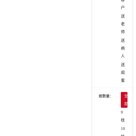
户
送
老
师
送
病
人
送
闺
蜜
按数量：
全
部
9
枝
10