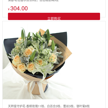
304.00
¥
立即购买
天秤座守护花-香槟玫瑰11枝、白百合3枝、蕾丝3枝、银叶菊8枝