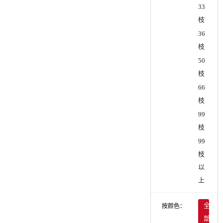
33
枝
36
枝
50
枝
66
枝
99
枝
99
枝
以
上
按颜色：
全
部