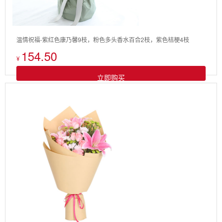
温情祝福-紫红色康乃馨9枝，粉色多头香水百合2枝，紫色桔梗4枝
154.50
¥
立即购买