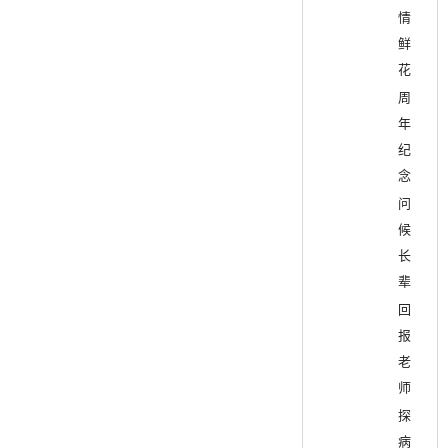
情
鲜
花
周
年
纪
念
问
候
长
辈
回
报
老
师
探
病