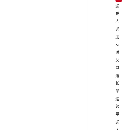
送
爱
人
送
朋
友
送
父
母
送
长
辈
送
领
导
送
客