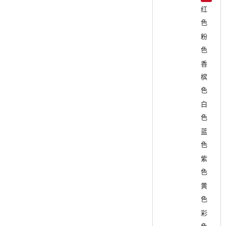
红
色
粉
色
香
槟
色
白
色
蓝
色
紫
色
黄
色
彩