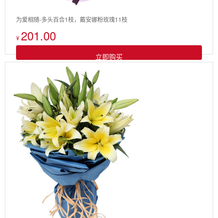
为爱相随-多头百合1枝，戴安娜粉玫瑰11枝
201.00
¥
立即购买