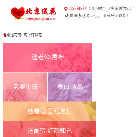
18
北京鲜花店
1-3小时全市快速送达!(非节
北京送花网
1
0
北京送花网
>
网上订鲜花
送老公/男神
老婆生日
表白/求婚
结婚/恋爱纪念日
送闺蜜/红颜知己