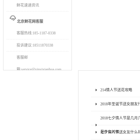
鲜花速递资讯
北京鲜花网客服
客服热线:185-1187-0338
投诉建议:18511870338
客服邮
箱:service@xinyixianhua.com
214情人节送花攻略
2018年圣诞节送女朋友
2018七夕情人节是几月几
是什么时候
七夕情人节送女友什么