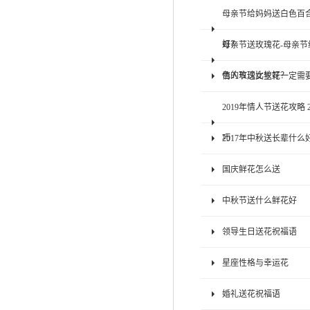
母亲节给妈妈送白色百
好？
母亲节送玫瑰花-母亲
色的玫瑰比较好？
情人节送女生花一定需
2019年情人节送花攻略 
巧
2017年中秋送长辈什么
国庆鲜花怎么送
中秋节送什么鲜花好
领导生日送花祝福语
星座性格与幸运花
婚礼送花祝福语