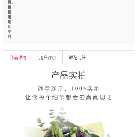
区
时
作，
休，
微
免
急
新
个
信
费
速
鲜
性
线
送
送
上
定
上
达
门
制
无
忧
支
付
商品详情
用户评价
鲜花问答