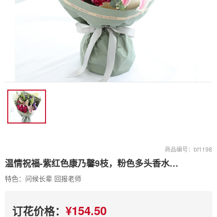
商品编号：bf1198
温情祝福-紫红色康乃馨9枝，粉色多头香水百合2枝，紫色桔梗4枝
特色：问候长辈 回报老师
¥154.50
订花价格：