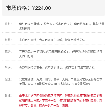
市场价格：
¥224.00
花材：
紫红色康乃馨9枝，粉色多头香水百合2枝，紫色桔梗4枝，搭配适量
尤加利叶
包装：
米白色平面纸，青灰色双面牛皮纸，银灰色缎带花结
花语：
春天的风是一把钥匙,她带着温暖,轻轻的、轻轻的,趁你没留意,把春
天的门打开...
附送：
免费附送精美贺卡，代写您的祝福。(您下单时可填写留言栏)
配送：
北京东西城、海淀、朝阳、昌平、大兴、丰台及其它各区县等全市
范围，全国（可配送至全国1000多城市，市区免配送费）
备注：
由于北京送花网各地的花艺师不同，鲜花包扎效果可能在花束的形
式和搭配上与图片不完全一致，但我们保证鲜花的主花材品种、新
鲜程度、数量、颜色与说明一致，谢谢。