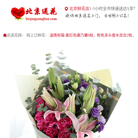
18
北京鲜花店
1-3小时全市快速送达!(非节
北京送花网
1
0
北京送花网
网上订鲜花
温情祝福-紫红色康乃馨9枝，粉色多头香水百合2枝，