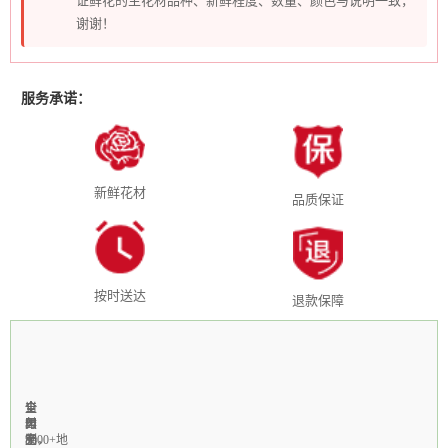
证鲜花的主花材品种、新鲜程度、数量、颜色与说明一致，
谢谢！
服务承诺：
新鲜花材
品质保证
按时送达
退款保障
全
1-
当
全
支
国
3
天
年
付
3000+地
小
制
无
宝，