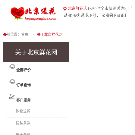
18
北京鲜花店
1-3小时全市快速送达!(非节
北京送花网
1
0
当前位置：
首页
关于北京鲜花网
关于北京鲜花网
全部评价
订单查询
客户服务
购物流程
隐私条款