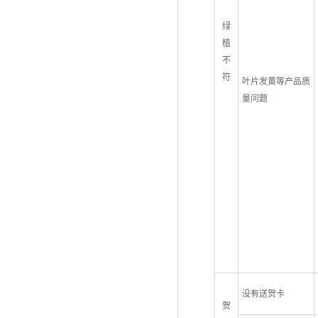
绿
植
不
符
叶片发黄等产品质
量问题
没有送贺卡
贺