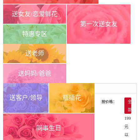
送女友/恋爱鲜花
第一次送女友
特惠专区
送老师
送妈妈/爸爸
送客户/领导
瓶插花
按价格：
全
部
199
元
同事生日
以