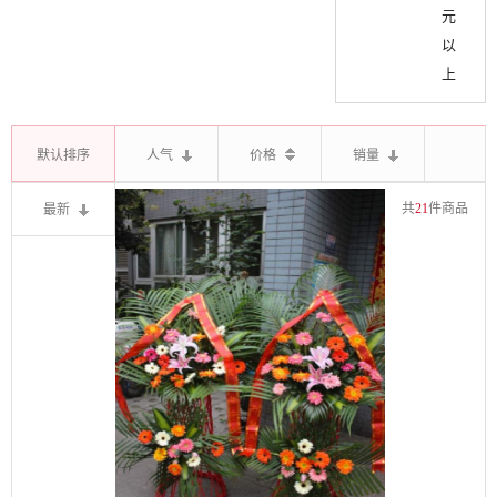
元
以
上
默认排序
人气
价格
销量
最新
共
21
件商品