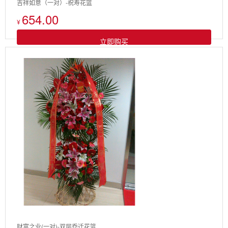
吉祥如意（一对）-祝寿花篮
654.00
¥
立即购买
财富之业(一对)-双层乔迁花篮