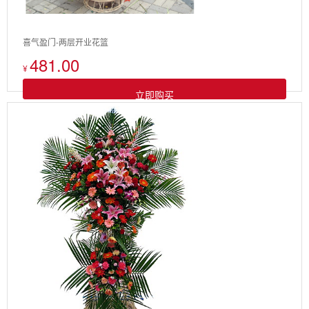
喜气盈门-两层开业花篮
481.00
¥
立即购买