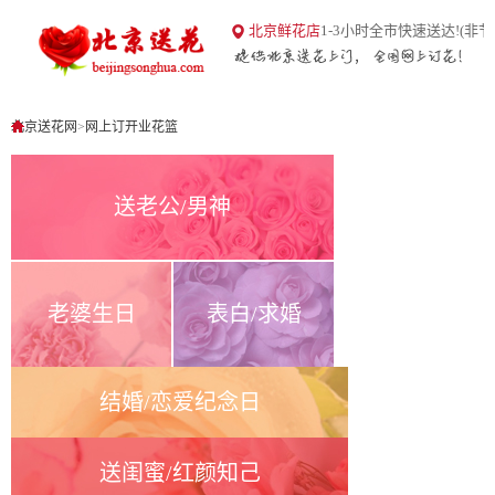
18
北京鲜花店
1-3小时全市快速送达!(非节
北京送花网
1
0
北京送花网
>
网上订开业花篮
送老公/男神
老婆生日
表白/求婚
结婚/恋爱纪念日
送闺蜜/红颜知己