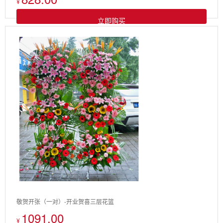
¥
立即购买
敬贺开张（一对）-开业贺喜三层花篮
1091.00
¥