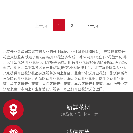
上一页
1
2
北京开业花篮网是北京最专业的开业鲜花、乔迁鲜花订购网站,主要提供北京开业
花篮预订服务,快速了解2层3层开业花篮多少钱一对,公司开业送开业花篮贺词,乔
迁送什么花好,开业花篮送几个好等信息。所有开业花篮祝福语随花配送,东西城、
海淀、朝阳、昌平等各区县开业花篮,最快3小时配送上门。北京鲜花网是专业为
北京提供开业花篮礼品速递服务的网上花店，北京全市送开业花篮，配送区域有
东城区送开业花篮、西城区送开业花篮、海淀区送开业花篮、朝阳区送开业花
篮、昌平区送开业花篮、大兴区送开业花篮、丰台区送开业花篮、亦庄送开业花
篮及北京全市网上开业花篮预订服务，网上订开业花篮送货上门。
新鲜花材
北京送花上门，快人一步
诚信可靠