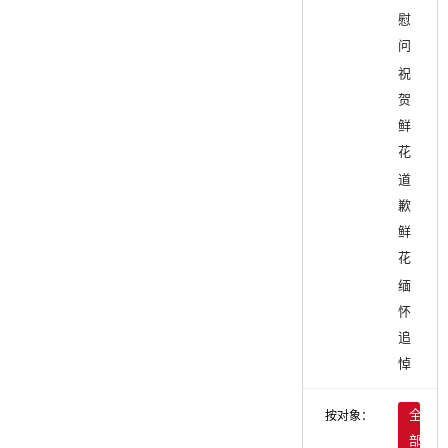
慰
问
祝
贺
鲜
花
道
歉
鲜
花
缅
怀
追
悼
按对象：
全
部