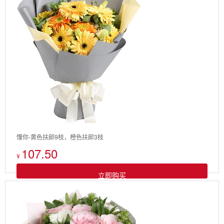
懂你-黄色扶郞9枝，橙色扶郞3枝
107.50
¥
立即购买