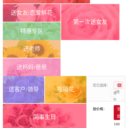
送女友/恋爱鲜花
第一次送女友
特惠专区
送老师
送妈妈/爸爸
您已选择：
12
送客户/领导
瓶插花
枝
清
空
按价格：
全
同事生日
部
199