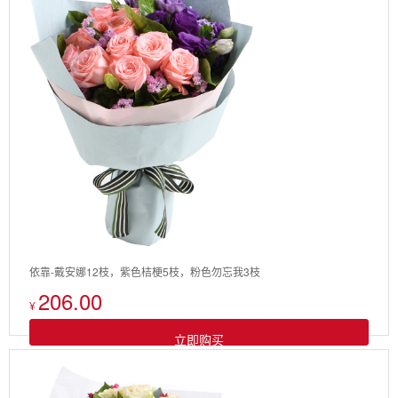
依靠-戴安娜12枝，紫色桔梗5枝，粉色勿忘我3枝
206.00
¥
立即购买