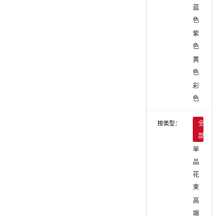
蓝
色
紫
色
黄
色
彩
色
按类型：
全
部
单
品
花
束
高
端