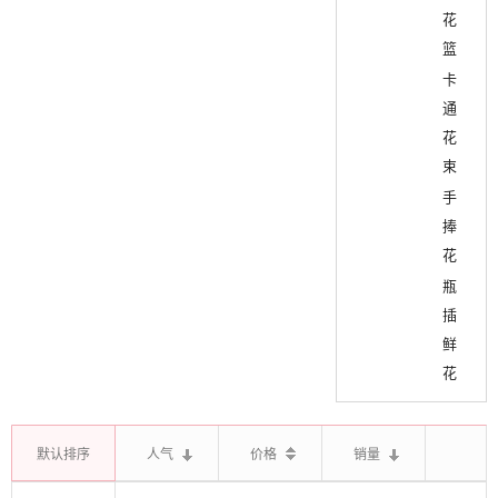
花
篮
卡
通
花
束
手
捧
花
瓶
插
鲜
花
默认排序
人气
价格
销量