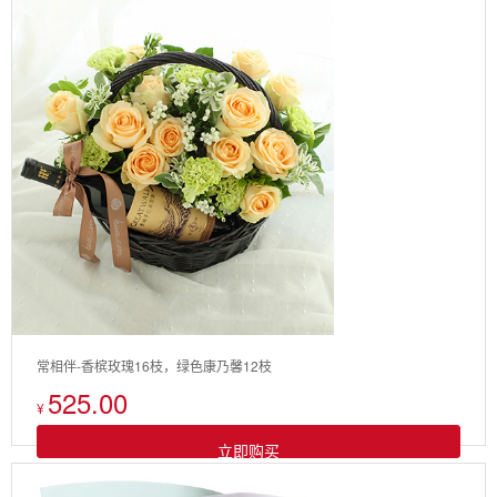
常相伴-香槟玫瑰16枝，绿色康乃馨12枝
525.00
¥
立即购买