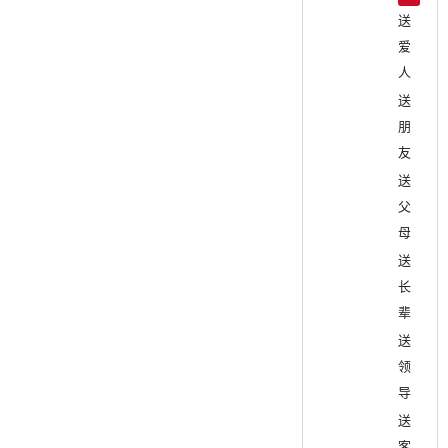
送
爱
人
送
朋
友
送
父
母
送
长
辈
送
领
导
送
客