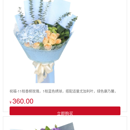
祝福-11枝香槟玫瑰，1枝蓝色绣球，搭配适量尤加利叶，绿色康乃馨，
360.00
巴西叶，剑叶
¥
立即购买