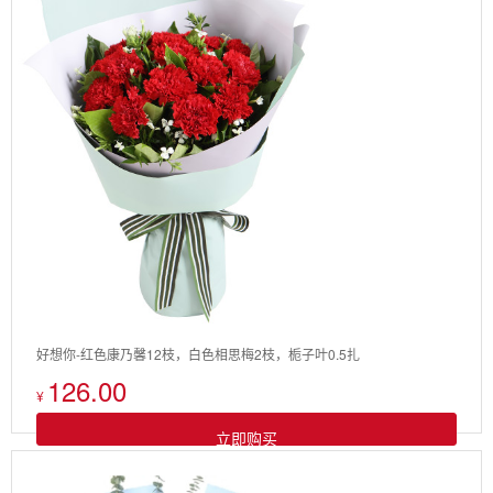
好想你-红色康乃馨12枝，白色相思梅2枝，栀子叶0.5扎
126.00
¥
立即购买