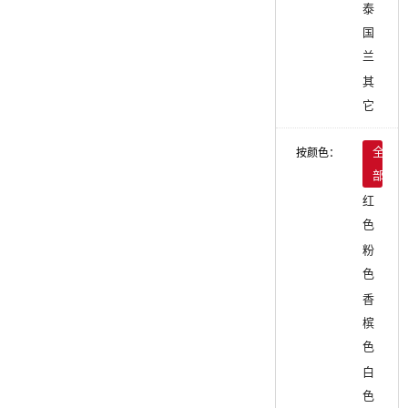
泰
国
兰
其
它
按颜色：
全
部
红
色
粉
色
香
槟
色
白
色