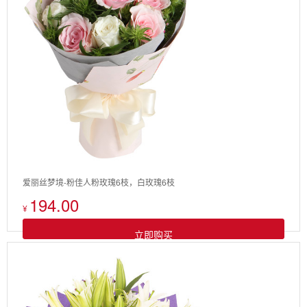
爱丽丝梦境-粉佳人粉玫瑰6枝，白玫瑰6枝
194.00
¥
立即购买