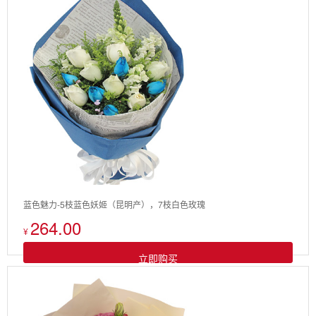
蓝色魅力-5枝蓝色妖姬（昆明产），7枝白色玫瑰
264.00
¥
立即购买