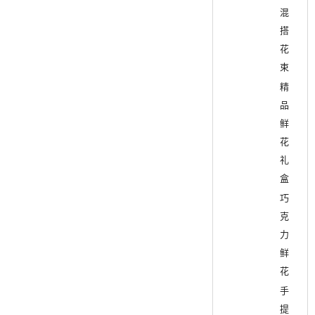
混
搭
花
束
精
品
鲜
花
礼
盒
巧
克
力
鲜
花
手
提