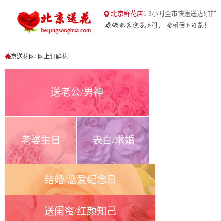
18
北京鲜花店
1-3小时全市快速送达!(非节
北京送花网
1
0
北京送花网
>
网上订鲜花
送老公/男神
老婆生日
表白/求婚
结婚/恋爱纪念日
送闺蜜/红颜知己