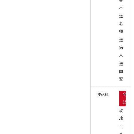
户
送
老
师
送
病
人
送
闺
蜜
按花材：
全
部
玫
瑰
百