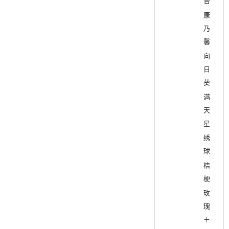
合
康
乃
馨
向
日
葵
满
天
星
绣
球
桔
梗
玫
瑰
＋