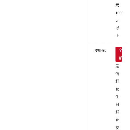
元
1000
元
以
上
按用途：
全
部
爱
情
鲜
花
生
日
鲜
花
友