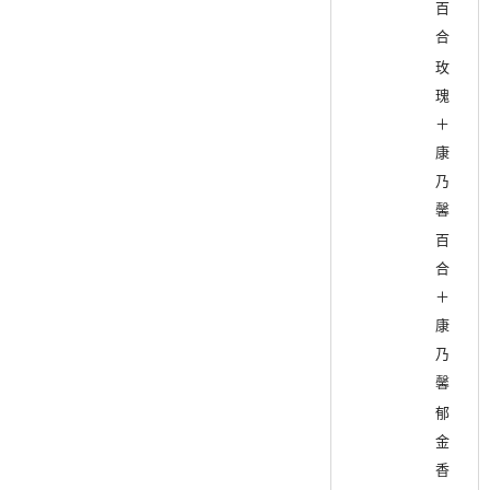
百
合
玫
瑰
＋
康
乃
馨
百
合
＋
康
乃
馨
郁
金
香