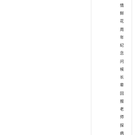
情
鲜
花
周
年
纪
念
问
候
长
辈
回
报
老
师
探
病