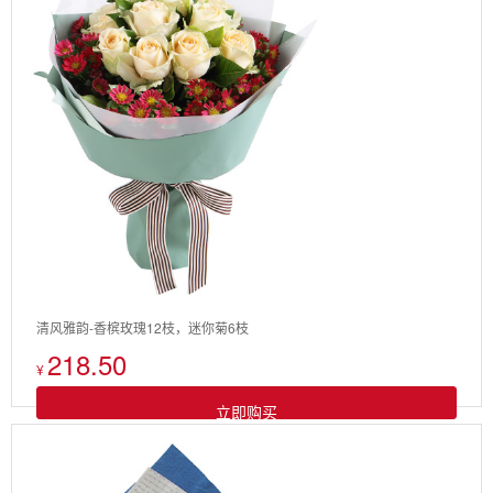
清风雅韵-香槟玫瑰12枝，迷你菊6枝
218.50
¥
立即购买