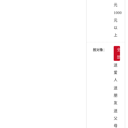
元
1000
元
以
上
按对象：
全
部
送
爱
人
送
朋
友
送
父
母