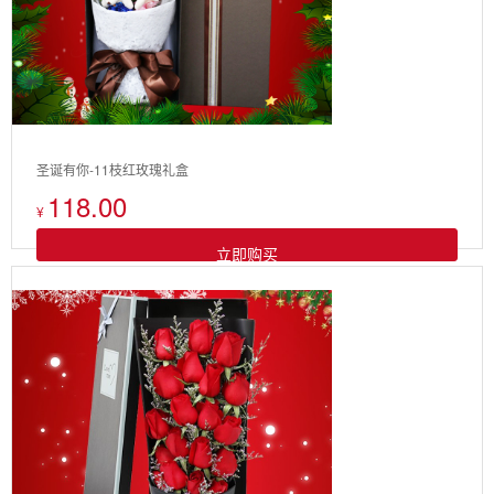
圣诞有你-11枝红玫瑰礼盒
118.00
¥
立即购买