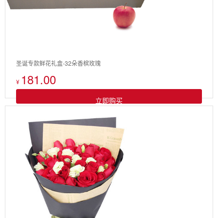
圣诞专款鲜花礼盒-32朵香槟玫瑰
181.00
¥
立即购买