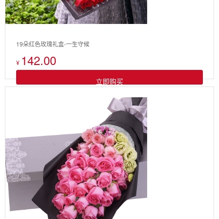
19朵红色玫瑰礼盒-一生守候
142.00
¥
立即购买