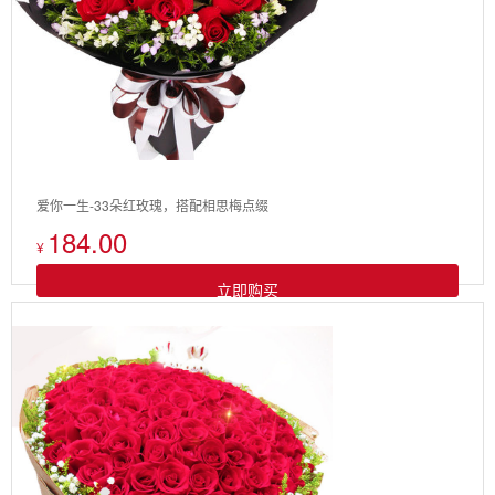
爱你一生-33朵红玫瑰，搭配相思梅点缀
184.00
¥
立即购买