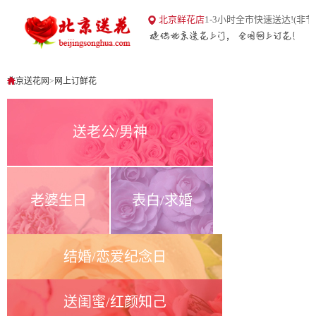
18
北京鲜花店
1-3小时全市快速送达!(非节
北京送花网
1
0
北京送花网
>
网上订鲜花
送老公/男神
老婆生日
表白/求婚
结婚/恋爱纪念日
送闺蜜/红颜知己