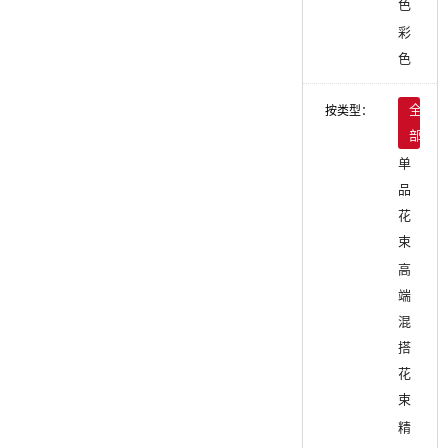
色
彩
色
按类型：
全
部
单
品
花
束
高
端
混
搭
花
束
精