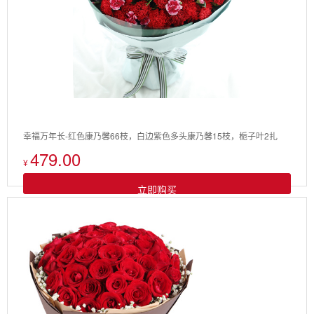
幸福万年长-红色康乃馨66枝，白边紫色多头康乃馨15枝，栀子叶2扎
479.00
¥
立即购买