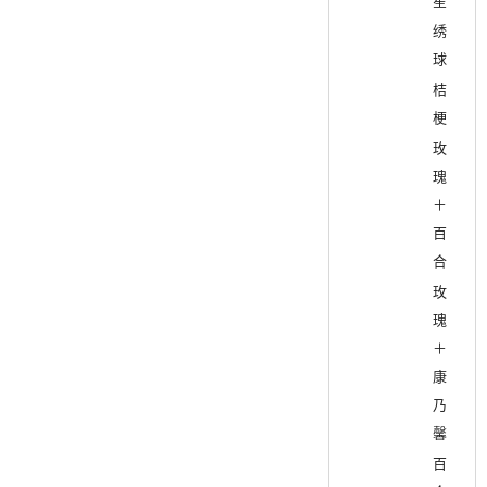
星
绣
球
桔
梗
玫
瑰
＋
百
合
玫
瑰
＋
康
乃
馨
百