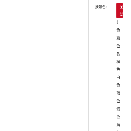
按颜色：
全
部
红
色
粉
色
香
槟
色
白
色
蓝
色
紫
色
黄