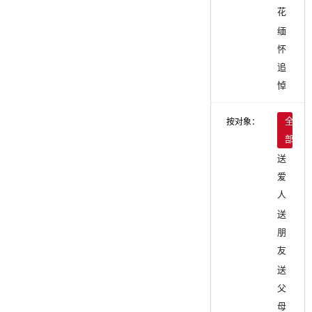
花
缅
怀
追
悼
按对象：
全
部
送
爱
人
送
朋
友
送
父
母