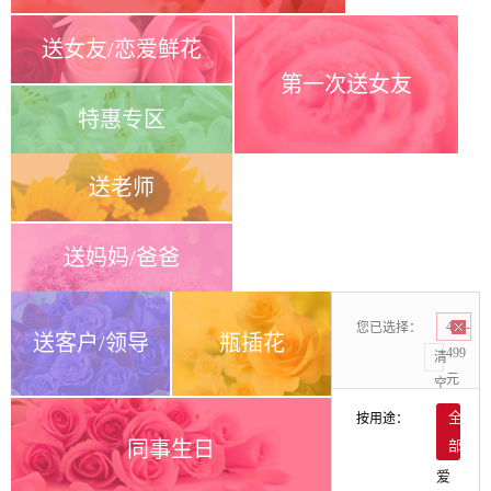
送女友/恋爱鲜花
第一次送女友
特惠专区
送老师
送妈妈/爸爸
您已选择：
400-
送客户/领导
瓶插花
499
清
元
空
按用途：
全
同事生日
部
爱