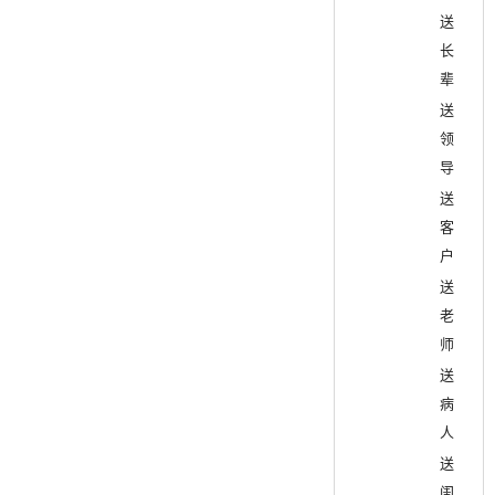
送
长
辈
送
领
导
送
客
户
送
老
师
送
病
人
送
闺