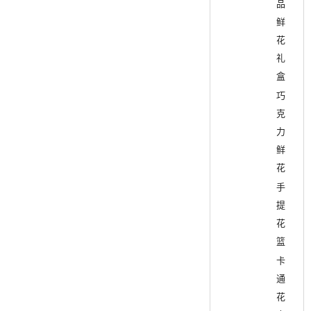
品
鲜
花
礼
盒
巧
克
力
鲜
花
手
提
花
篮
卡
通
花