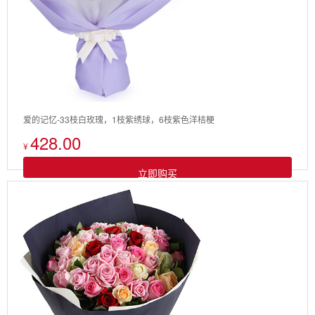
爱的记忆-33枝白玫瑰，1枝紫绣球，6枝紫色洋桔梗
428.00
¥
立即购买