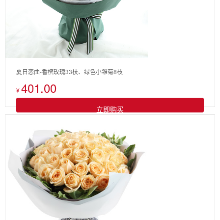
夏日恋曲-香槟玫瑰33枝、绿色小雏菊8枝
401.00
¥
立即购买