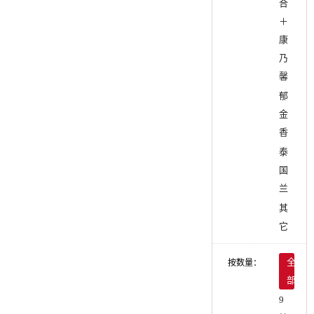
合
＋
康
乃
馨
郁
金
香
泰
国
兰
其
它
按数量：
全
部
9