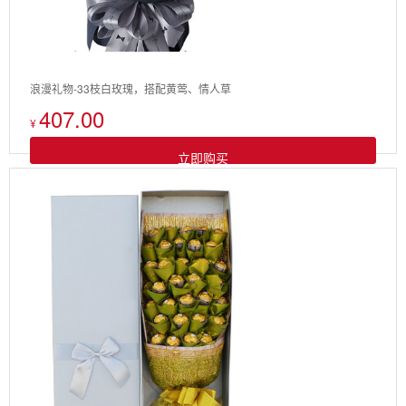
浪漫礼物-33枝白玫瑰，搭配黄莺、情人草
407.00
¥
立即购买