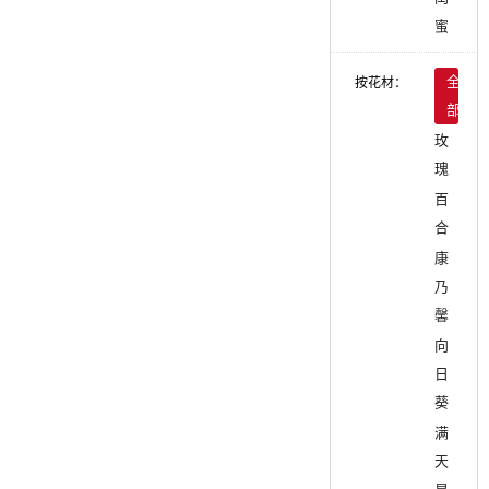
蜜
按花材：
全
部
玫
瑰
百
合
康
乃
馨
向
日
葵
满
天