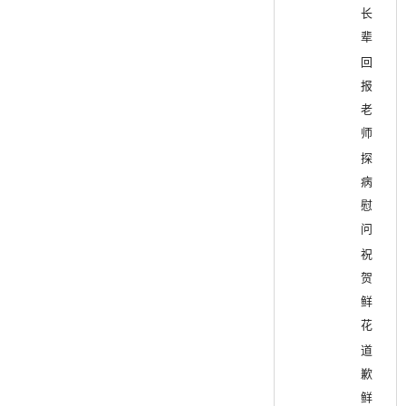
长
辈
回
报
老
师
探
病
慰
问
祝
贺
鲜
花
道
歉
鲜