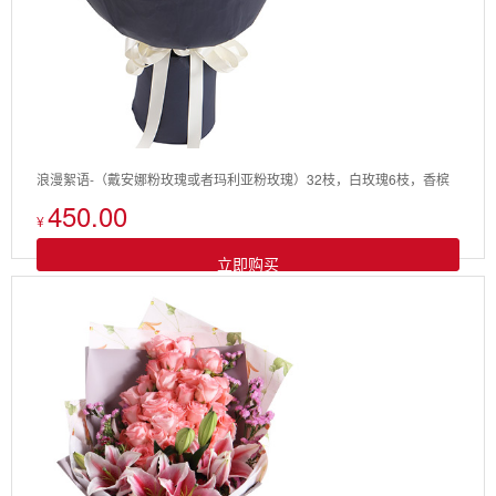
浪漫絮语-（戴安娜粉玫瑰或者玛利亚粉玫瑰）32枝，白玫瑰6枝，香槟
450.00
玫瑰6枝，红玫瑰6枝
¥
立即购买