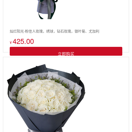
灿烂阳光-粉佳人玫瑰，绣球，钻石玫瑰，银叶菊、尤加利
425.00
¥
立即购买