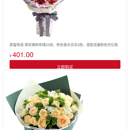
甜蜜物语-黛安娜粉玫瑰33枝，粉色香水百合3枝，搭配适量粉色勿忘我
401.00
¥
立即购买