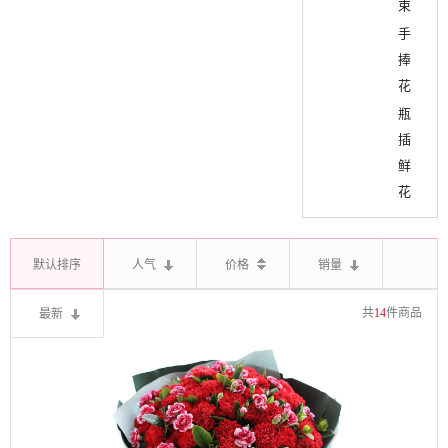
束
手
捧
花
瓶
插
鲜
花
默认排序
人气
价格
销量
最新
共
14
件商品