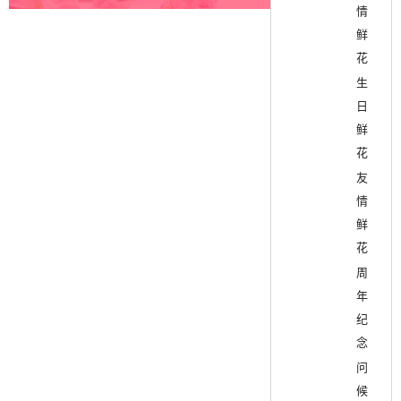
情
鲜
花
生
日
鲜
花
友
情
鲜
花
周
年
纪
念
问
候