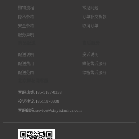
购物流程
常见问题
隐私条款
订单补交货款
安全条款
取消订单
服务声明
商品配送
售后服务
配送说明
投诉说明
配送费用
鲜花售后服务
配送范围
绿植售后服务
北京鲜花网客服
客服热线:185-1187-0338
投诉建议:18511870338
客服邮箱:service@xinyixianhua.com