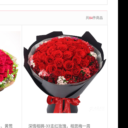
共
84
件商品
星、黄莺
深情相拥-33支红玫瑰，相思梅一周