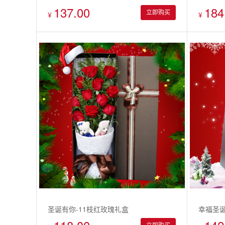
137.00
184
立即购买
¥
¥
圣诞有你-11枝红玫瑰礼盒
幸福圣诞