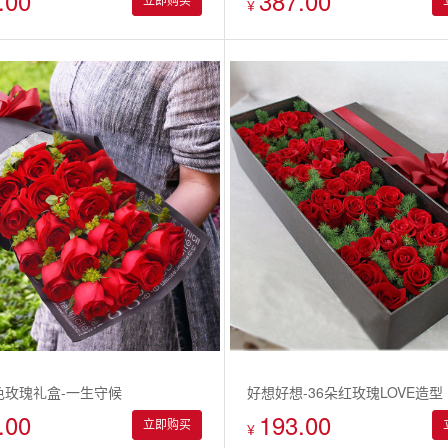
.00
387.00
立即购买
¥
色玫瑰礼盒-一生守候
好想好想-36朵红玫瑰LOVE造型
.00
193.00
立即购买
¥