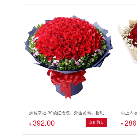
满载幸福-99朵红玫瑰，外围黄莺、相思
心上人-
392.00
286
梅点缀
立即购买
¥
¥