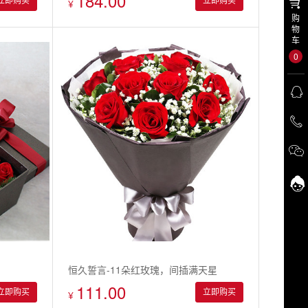
184.00
立即购买
立即购买
¥
购
物
车
0
恒久誓言-11朵红玫瑰，间插满天星
111.00
立即购买
立即购买
¥