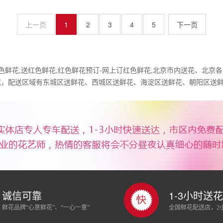
上一页
1
2
3
4
5
色鲜花,送红色鲜花,红色鲜花预订-网上订红色鲜花,北京市内送花、北京
花，配送区域有东城区送鲜花、西城区送鲜花、海淀区送鲜花、朝阳区送
诚信可靠
1-3小时送花
鲜花品牌“心意鲜花”、“一心一意”
全国鲜花配送店，2小