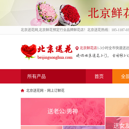
北京送花网
,北京鲜花预定行业品牌鲜花店！北京送花热线：185-1187-03
北京送花网
北京鲜花店
1-3小时全市快速送达
所有产品
首页
全
北京送花网
>
网上订鲜花
送老公/男神
送女