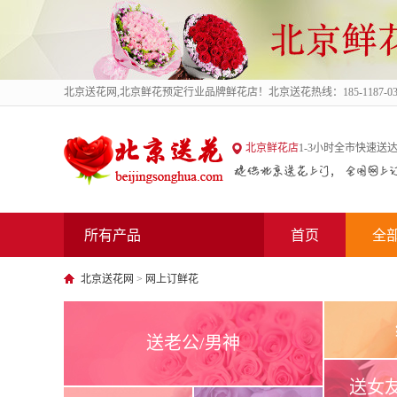
北京送花网
,北京鲜花预定行业品牌鲜花店！北京送花热线：185-1187-03
北京送花网
北京鲜花店
1-3小时全市快速送达
所有产品
首页
全
北京送花网
>
网上订鲜花
送老公/男神
送女