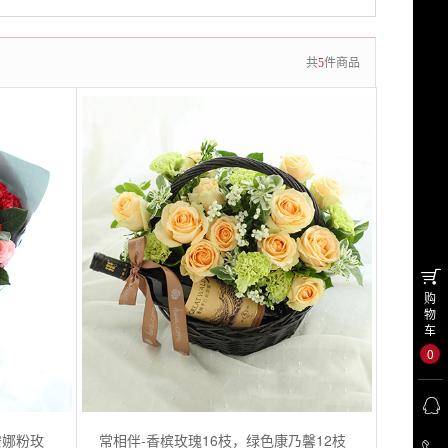
共
5
件商品
购
物
车
0
安娜粉玫
常相伴-香槟玫瑰16枝，绿色康乃馨12枝