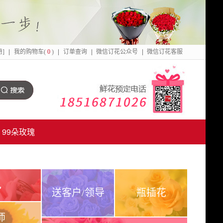
册]
我的购物车(
0
)
订单查询
微信订花公众号
微信订花客服
点
击
搜
99朵玫瑰
索
己
送客户/领导
瓶插花
师