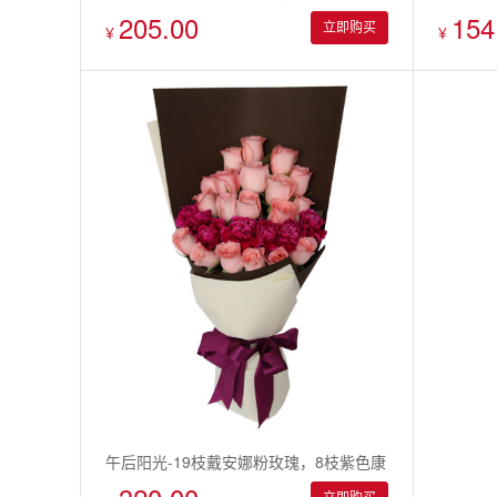
205.00
154
乃馨，1支蓝色锈球，适量香槟/紫色桔梗/
立即购买
¥
¥
石竹梅搭配花束
午后阳光-19枝戴安娜粉玫瑰，8枝紫色康
乃馨