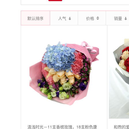
默认排序
人气
价格
销量
清浅时光－11支香槟玫瑰，18支粉色康
和煦的爱