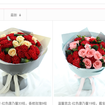
最新
-红色康乃馨33枝，香槟玫瑰9枝
温馨思念-红色康乃馨19枝，戴