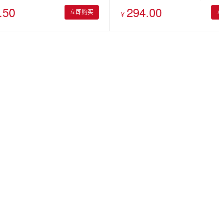
.50
294.00
瑰11枝
立即购买
¥