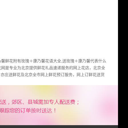
乃馨鲜花附有玫瑰＋康乃馨花语大全,送玫瑰＋康乃馨代表什么
花网是专业为北京提供鲜花礼品速递服务的网上花店，北京全
、亦庄送鲜花及北京全市网上鲜花预订服务，网上订鲜花送货