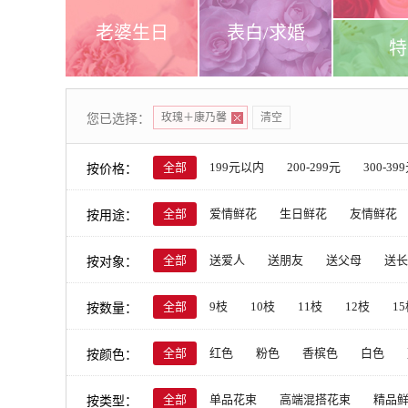
老婆生日
表白/求婚
特
您已选择：
玫瑰＋康乃馨
清空
按价格：
全部
199元以内
200-299元
300-39
按用途：
全部
爱情鲜花
生日鲜花
友情鲜花
按对象：
全部
送爱人
送朋友
送父母
送长
按数量：
全部
9枝
10枝
11枝
12枝
1
按颜色：
全部
红色
粉色
香槟色
白色
按类型：
全部
单品花束
高端混搭花束
精品