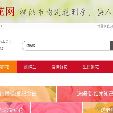
38
请
登录
[注
185-
1187-
!(非节日)
0338
提供北京鲜花订购、网上订花、送花上门服务!
部鲜花
蝴蝶兰
爱情鲜花
生日鲜花
结婚/恋爱纪念日
送闺蜜/红颜知
友/恋爱鲜花
送老