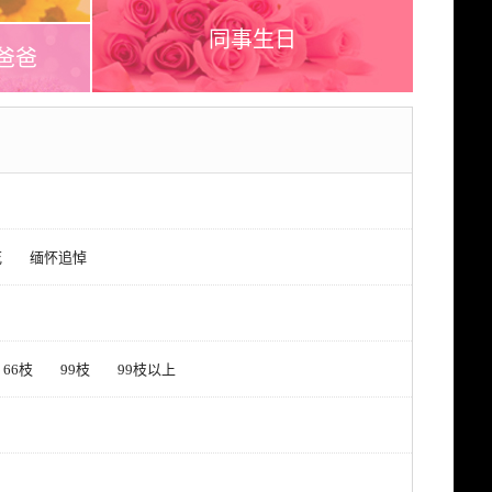
同事生日
爸爸
花
缅怀追悼
66枝
99枝
99枝以上