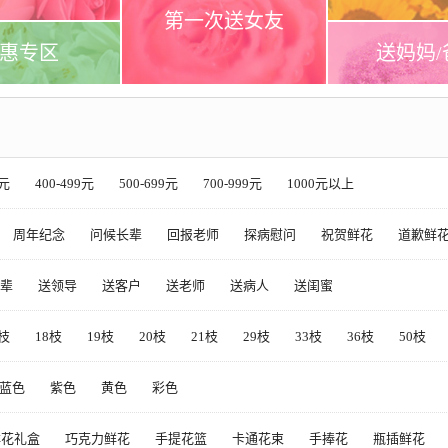
第一次送女友
惠专区
送妈妈/
9元
400-499元
500-699元
700-999元
1000元以上
周年纪念
问候长辈
回报老师
探病慰问
祝贺鲜花
道歉鲜
辈
送领导
送客户
送老师
送病人
送闺蜜
5枝
18枝
19枝
20枝
21枝
29枝
33枝
36枝
50枝
蓝色
紫色
黄色
彩色
鲜花礼盒
巧克力鲜花
手提花篮
卡通花束
手捧花
瓶插鲜花