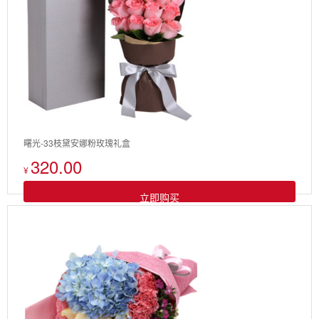
曙光-33枝黛安娜粉玫瑰礼盒
320.00
¥
立即购买