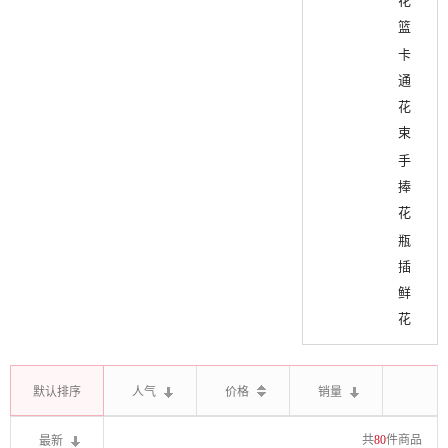
花
篮
卡
通
花
束
手
捧
花
瓶
插
鲜
花
默认排序
人气
价格
销量
最新
共
80
件商品