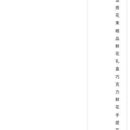
混
搭
花
束
精
品
鲜
花
礼
盒
巧
克
力
鲜
花
手
提