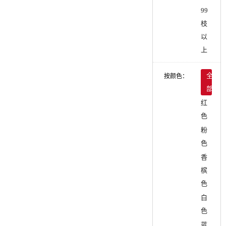
99
枝
以
上
按颜色：
全
部
红
色
粉
色
香
槟
色
白
色
蓝