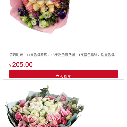
清浅时光－11支香槟玫瑰，18支粉色康乃馨，1支蓝色锈球，适量香槟/
205.00
紫色桔梗/石竹梅搭配花束
¥
立即购买