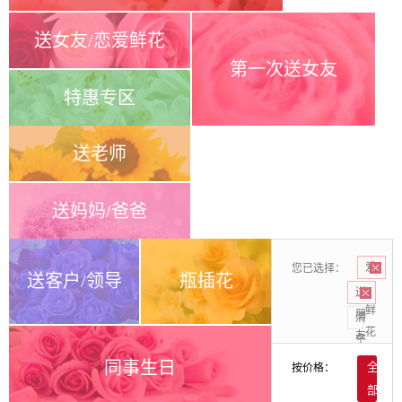
送女友/恋爱鲜花
第一次送女友
特惠专区
送老师
送妈妈/爸爸
您已选择：
爱
送客户/领导
瓶插花
情
送
鲜
朋
清
花
友
空
同事生日
按价格：
全
部