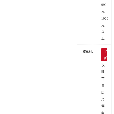
999
元
1000
元
以
上
按花材：
全
部
玫
瑰
百
合
康
乃
馨
向