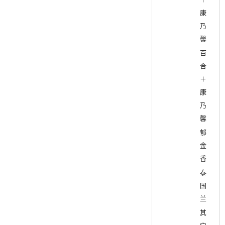
康
乃
馨
百
合
＋
康
乃
馨
郁
金
香
泰
国
兰
其