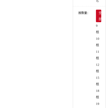
它
按数量：
全
部
9
枝
10
枝
11
枝
12
枝
15
枝
18
枝
19