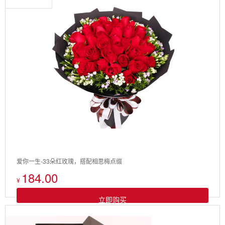
爱你一生-33朵红玫瑰，搭配相思梅点缀
184.00
¥
立即购买