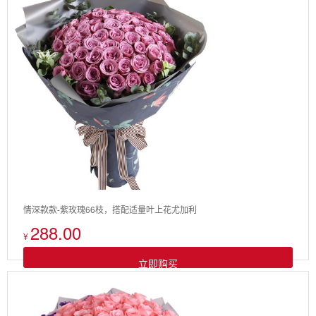
情深款款-紫玫瑰66枝，搭配适量叶上花尤加利
288.00
¥
立即购买