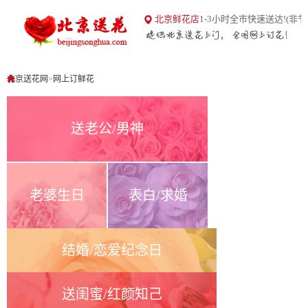
18
北京鲜花店
1-3小时全市快速送达!(非节
北京送花网
1
0
北京送花网
>
网上订鲜花
送老公/男神
老婆生日
表白/求婚
结婚/恋爱纪念日
送闺蜜/红颜知己