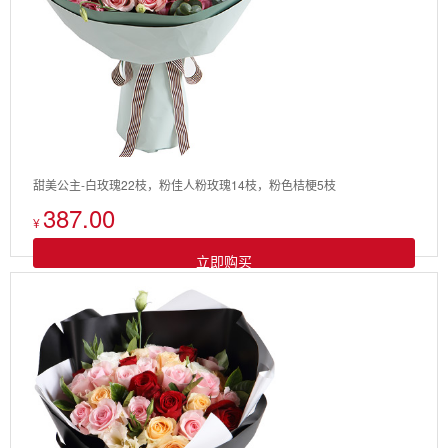
甜美公主-白玫瑰22枝，粉佳人粉玫瑰14枝，粉色桔梗5枝
387.00
¥
立即购买