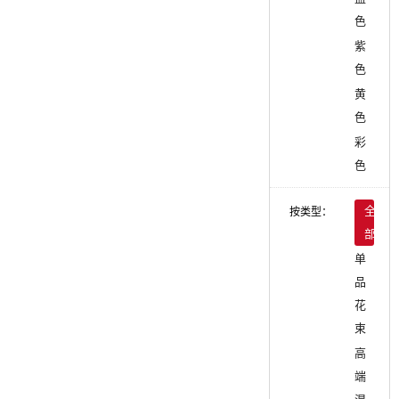
色
紫
色
黄
色
彩
色
按类型：
全
部
单
品
花
束
高
端