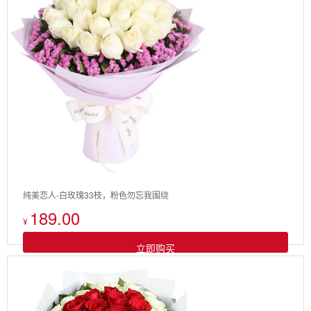
纯美恋人-白玫瑰33枝，粉色勿忘我围绕
189.00
¥
立即购买