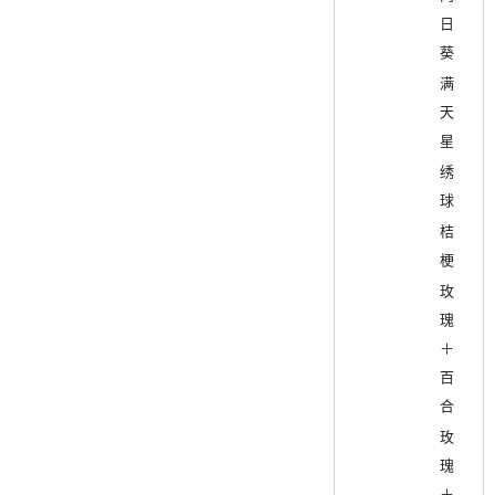
日
葵
满
天
星
绣
球
桔
梗
玫
瑰
＋
百
合
玫
瑰
＋