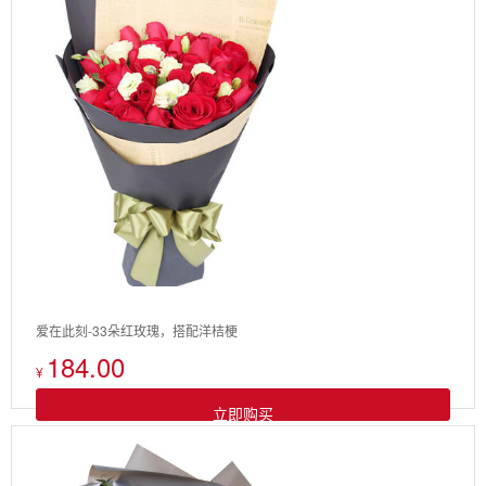
爱在此刻-33朵红玫瑰，搭配洋桔梗
184.00
¥
立即购买