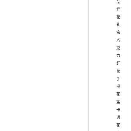
品
鲜
花
礼
盒
巧
克
力
鲜
花
手
提
花
篮
卡
通
花