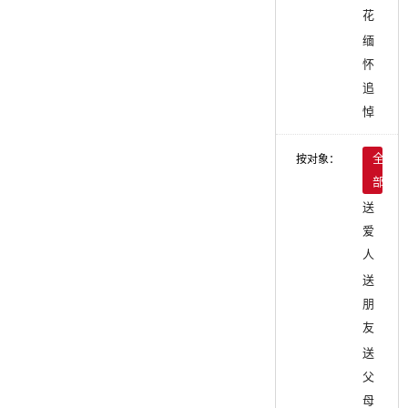
花
缅
怀
追
悼
按对象：
全
部
送
爱
人
送
朋
友
送
父
母