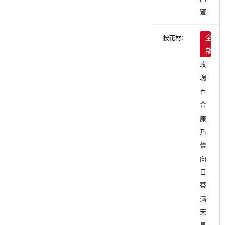
蜜
按花材：
全
部
玫
瑰
百
合
康
乃
馨
向
日
葵
满
天