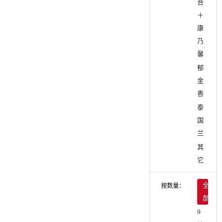
合
＋
康
乃
馨
郁
金
香
泰
国
兰
其
它
按数量：
全
部
9