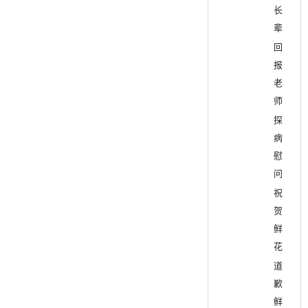
长
辈
回
报
老
师
探
病
慰
问
祝
贺
鲜
花
道
歉
鲜