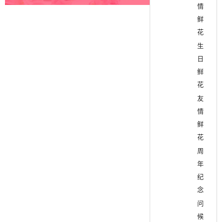
情
鲜
花
生
日
鲜
花
友
情
鲜
花
周
年
纪
念
问
候