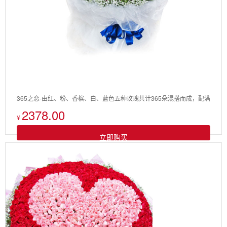
365之恋-由红、粉、香槟、白、蓝色五种玫瑰共计365朵混搭而成，配满
2378.00
天星
¥
立即购买