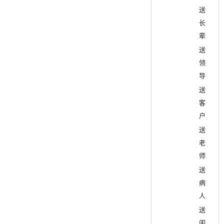
送
长
辈
送
领
导
送
客
户
送
老
师
送
病
人
送
闺