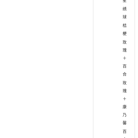
星
绣
球
桔
梗
玫
瑰
＋
百
合
玫
瑰
＋
康
乃
馨
百