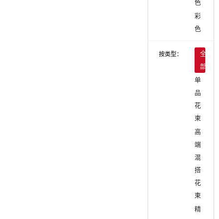
色
彩
色
按类型：
全
部
单
品
花
束
高
端
混
搭
花
束
精