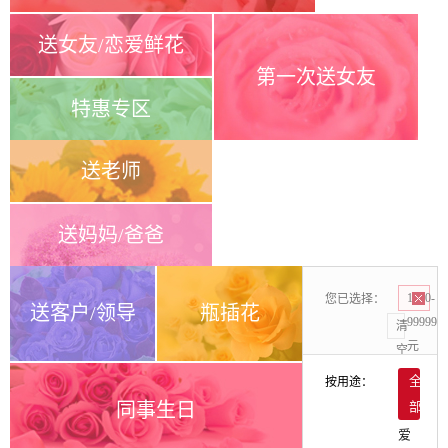
送女友/恋爱鲜花
第一次送女友
特惠专区
送老师
送妈妈/爸爸
您已选择：
1000-
送客户/领导
瓶插花
99999
清
元
空
按用途：
全
同事生日
部
爱