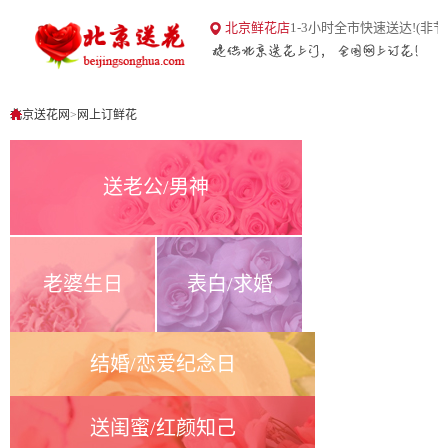
18
北京鲜花店
1-3小时全市快速送达!(非节
北京送花网
1
0
北京送花网
>
网上订鲜花
送老公/男神
老婆生日
表白/求婚
结婚/恋爱纪念日
送闺蜜/红颜知己