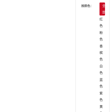
按颜色：
全
部
红
色
粉
色
香
槟
色
白
色
蓝
色
紫
色
黄