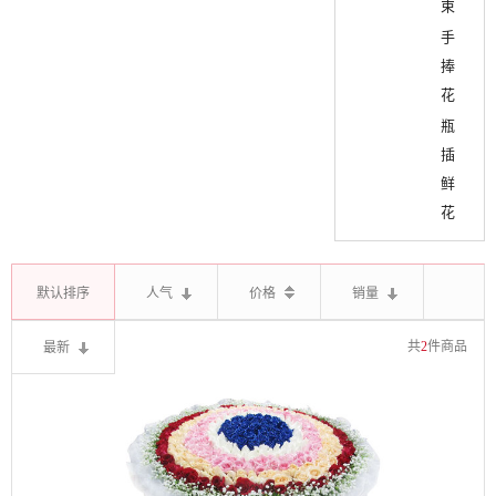
束
手
捧
花
瓶
插
鲜
花
默认排序
人气
价格
销量
最新
共
2
件商品