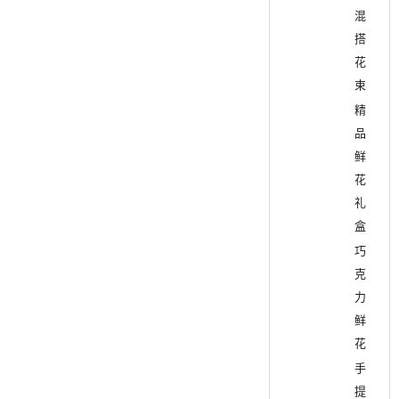
混
搭
花
束
精
品
鲜
花
礼
盒
巧
克
力
鲜
花
手
提