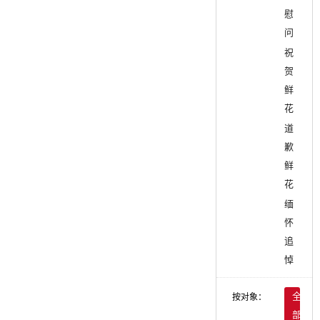
慰
问
祝
贺
鲜
花
道
歉
鲜
花
缅
怀
追
悼
按对象：
全
部