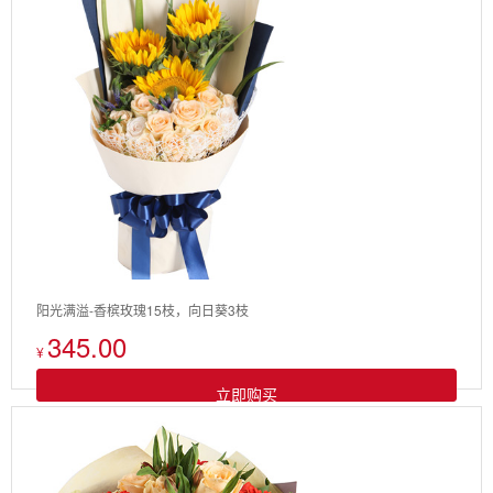
阳光满溢-香槟玫瑰15枝，向日葵3枝
345.00
¥
立即购买