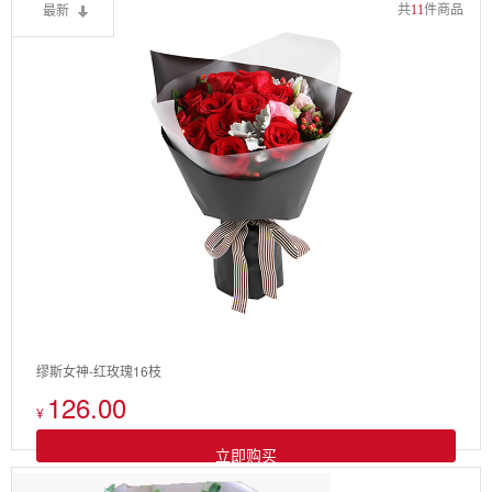
最新
共
11
件商品
缪斯女神-红玫瑰16枝
126.00
¥
立即购买