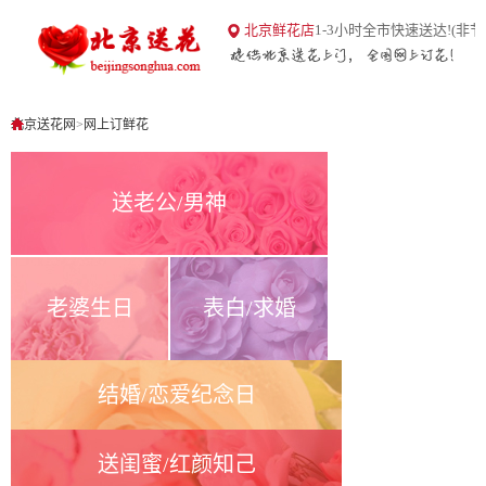
18
北京鲜花店
1-3小时全市快速送达!(非节
北京送花网
1
0
北京送花网
>
网上订鲜花
送老公/男神
老婆生日
表白/求婚
结婚/恋爱纪念日
送闺蜜/红颜知己