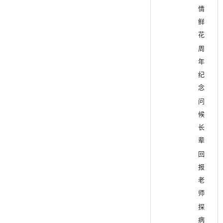
情
鲜
花
周
年
纪
念
问
候
长
辈
回
报
老
师
探
病