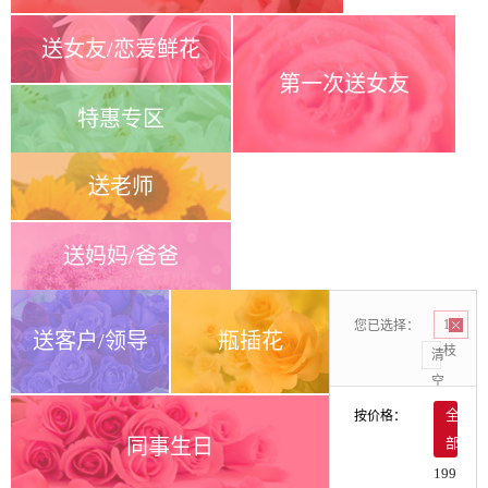
送女友/恋爱鲜花
第一次送女友
特惠专区
送老师
送妈妈/爸爸
您已选择：
15
送客户/领导
瓶插花
枝
清
空
按价格：
全
同事生日
部
199