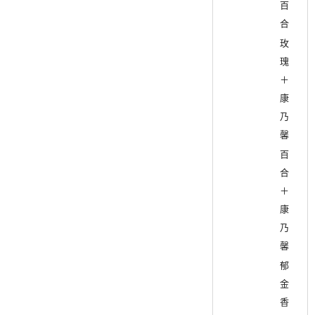
百
合
玫
瑰
＋
康
乃
馨
百
合
＋
康
乃
馨
郁
金
香