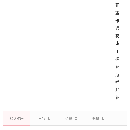
花
篮
卡
通
花
束
手
捧
花
瓶
插
鲜
花
默认排序
人气
价格
销量