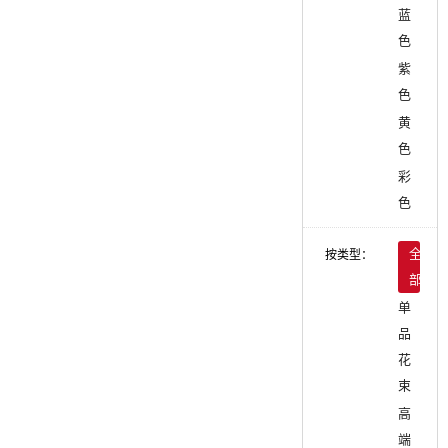
蓝
色
紫
色
黄
色
彩
色
按类型：
全
部
单
品
花
束
高
端