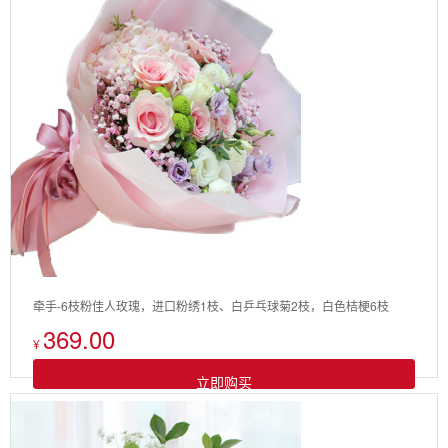
牵手-6枝粉佳人玫瑰，进口粉绣1枝、白乒乓球菊2枝，白色桔梗6枝
369.00
¥
立即购买