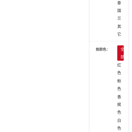
泰
国
兰
其
它
按颜色：
全
部
红
色
粉
色
香
槟
色
白
色