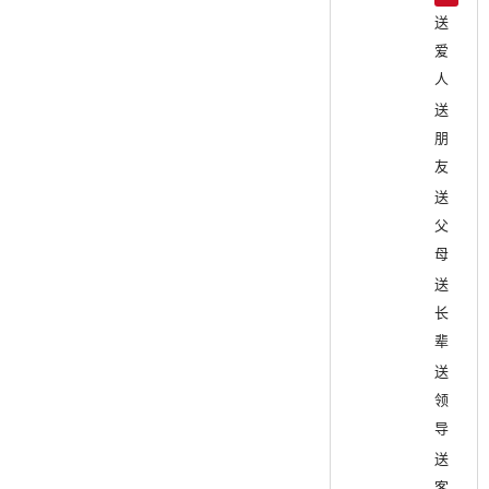
送
爱
人
送
朋
友
送
父
母
送
长
辈
送
领
导
送
客