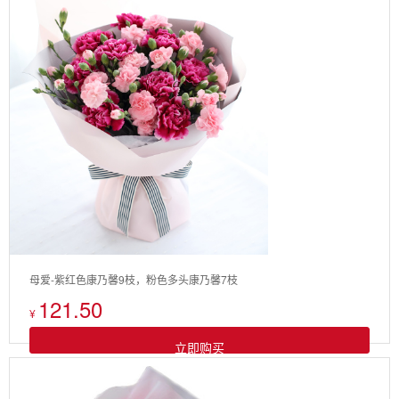
母爱-紫红色康乃馨9枝，粉色多头康乃馨7枝
121.50
¥
立即购买