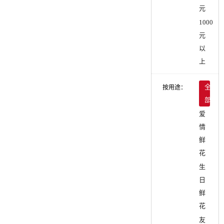
元
1000
元
以
上
按用途：
全
部
爱
情
鲜
花
生
日
鲜
花
友