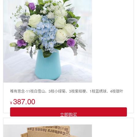
唯有思念-11枝白雪山、3枝小绿菊、3枝紫桔梗、1枝蓝绣球、4枝银叶
387.00
菊、5枝蕾丝
¥
立即购买