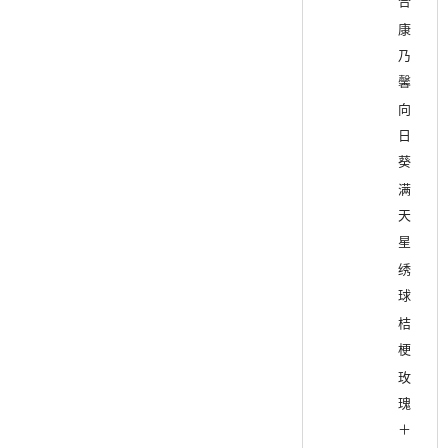
合
康
乃
馨
向
日
葵
满
天
星
绣
球
桔
梗
玫
瑰
＋