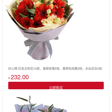
好心情-红色太阳花10枝，香槟玫瑰5枝，香槟色桔梗3枝，水仙百合5枝
232.00
¥
立即购买