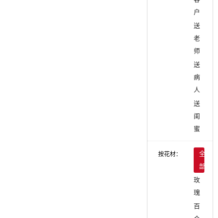
户
送
老
师
送
病
人
送
闺
蜜
按花材：
全
部
玫
瑰
百