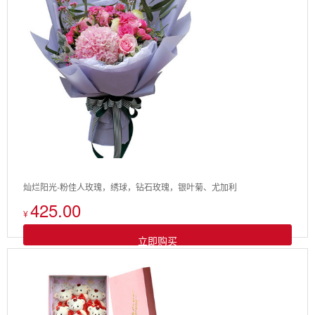
灿烂阳光-粉佳人玫瑰，绣球，钻石玫瑰，银叶菊、尤加利
425.00
¥
立即购买