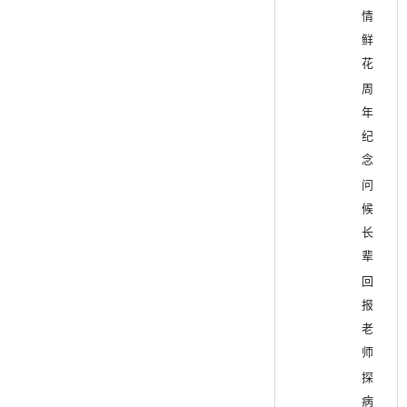
情
鲜
花
周
年
纪
念
问
候
长
辈
回
报
老
师
探
病