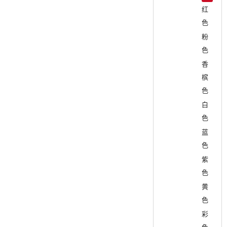
红
色
粉
色
香
槟
色
白
色
蓝
色
紫
色
黄
色
彩