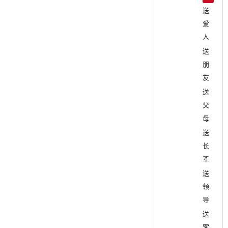
送
爱
人
送
朋
友
送
父
母
送
长
辈
送
领
导
送
客