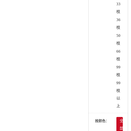
33
枝
36
枝
50
枝
66
枝
99
枝
99
枝
以
上
按颜色：
全
部