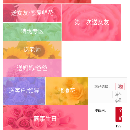
送女友/恋爱鲜花
第一次送女友
特惠专区
送老师
送妈妈/爸爸
您已选择：
满
送客户/领导
瓶插花
天
清
星
空
按价格：
全
同事生日
部
199