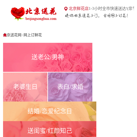
18
北京鲜花店
1-3小时全市快速送达!(非节
北京送花网
1
0
北京送花网
>
网上订鲜花
送老公/男神
老婆生日
表白/求婚
结婚/恋爱纪念日
送闺蜜/红颜知己