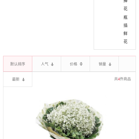
捧
花
瓶
插
鲜
花
默认排序
人气
价格
销量
最新
共
4
件商品