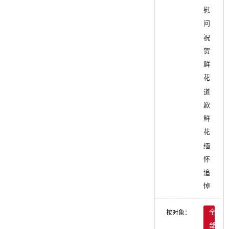
慰
问
祝
贺
鲜
花
道
歉
鲜
花
缅
怀
追
悼
按对象：
全
部