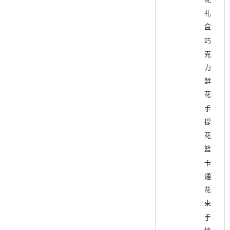
礼
盒
巧
克
力
鲜
花
手
提
花
篮
卡
通
花
束
手