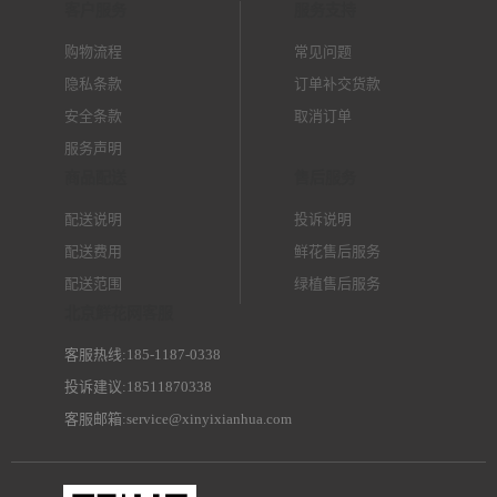
客户服务
服务支持
购物流程
常见问题
隐私条款
订单补交货款
安全条款
取消订单
服务声明
商品配送
售后服务
配送说明
投诉说明
配送费用
鲜花售后服务
配送范围
绿植售后服务
北京鲜花网客服
客服热线:185-1187-0338
投诉建议:18511870338
客服邮箱:service@xinyixianhua.com