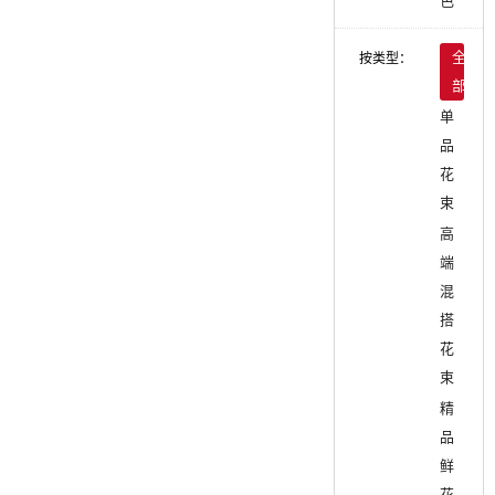
色
按类型：
全
部
单
品
花
束
高
端
混
搭
花
束
精
品
鲜
花