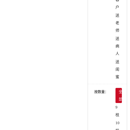
户
送
老
师
送
病
人
送
闺
蜜
按数量：
全
部
9
枝
10