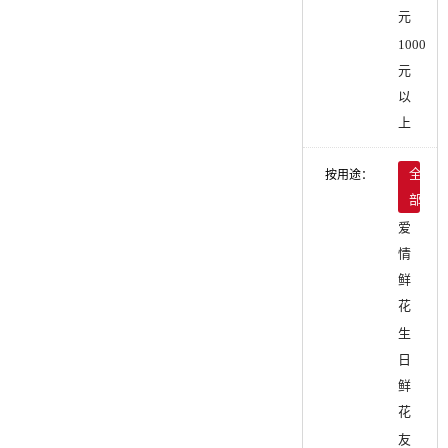
元
1000
元
以
上
按用途：
全
部
爱
情
鲜
花
生
日
鲜
花
友