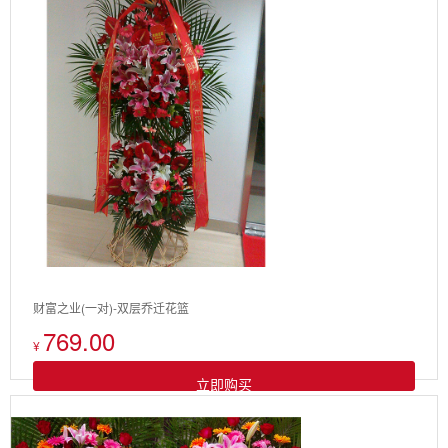
财富之业(一对)-双层乔迁花篮
769.00
¥
立即购买