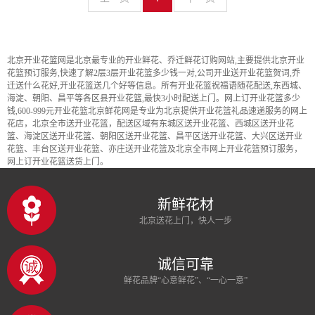
北京开业花篮网是北京最专业的开业鲜花、乔迁鲜花订购网站,主要提供北京开业
花篮预订服务,快速了解2层3层开业花篮多少钱一对,公司开业送开业花篮贺词,乔
迁送什么花好,开业花篮送几个好等信息。所有开业花篮祝福语随花配送,东西城、
海淀、朝阳、昌平等各区县开业花篮,最快3小时配送上门。网上订开业花篮多少
钱,600-999元开业花篮北京鲜花网是专业为北京提供开业花篮礼品速递服务的网上
花店，北京全市送开业花篮，配送区域有东城区送开业花篮、西城区送开业花
篮、海淀区送开业花篮、朝阳区送开业花篮、昌平区送开业花篮、大兴区送开业
花篮、丰台区送开业花篮、亦庄送开业花篮及北京全市网上开业花篮预订服务，
网上订开业花篮送货上门。
新鲜花材
北京送花上门，快人一步
诚信可靠
鲜花品牌“心意鲜花”、“一心一意”