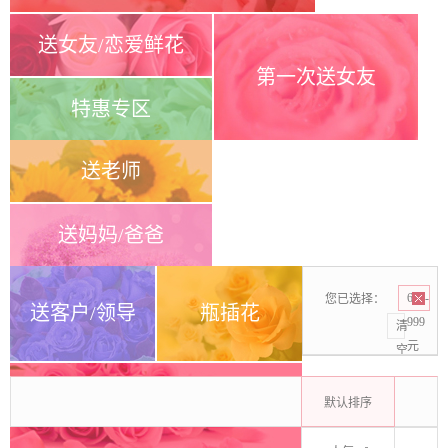
送女友/恋爱鲜花
第一次送女友
特惠专区
送老师
送妈妈/爸爸
您已选择：
600-
送客户/领导
瓶插花
999
清
元
空
默认排序
同事生日