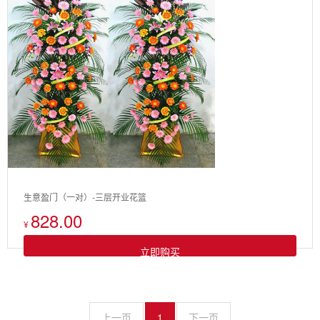
生意盈门（一对）-三层开业花篮
828.00
¥
立即购买
上一页
1
下一页