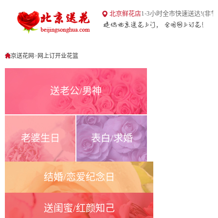
18
北京鲜花店
1-3小时全市快速送达!(非节
北京送花网
1
0
北京送花网
>
网上订开业花篮
送老公/男神
老婆生日
表白/求婚
结婚/恋爱纪念日
送闺蜜/红颜知己