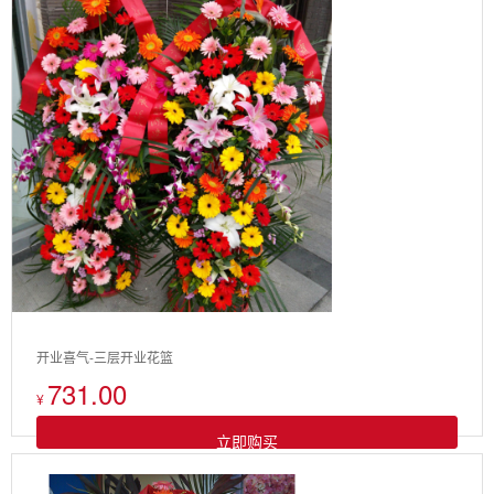
开业喜气-三层开业花篮
731.00
¥
立即购买