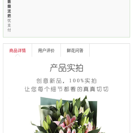
免
急
新
个
信
费
速
鲜
性
线
送
送
上
定
上
达
门
制
无
忧
支
付
商品详情
用户评价
鲜花问答