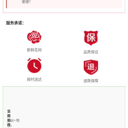
谢谢！
服务承诺：
新鲜花材
品质保证
按时送达
退款保障
全
1-
当
全
支
国
3
天
年
付
3000+地
小
制
无
宝，
区
时
作，
休，
微