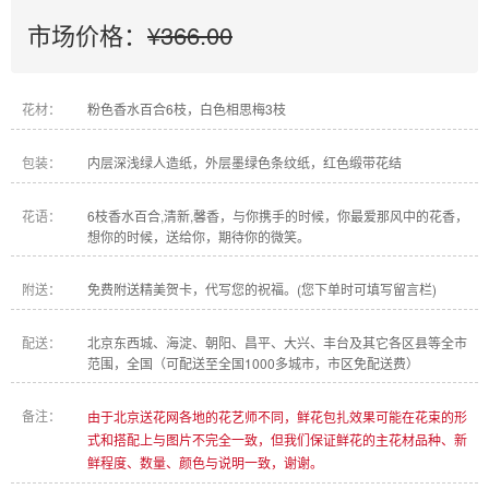
市场价格：
¥366.00
花材：
粉色香水百合6枝，白色相思梅3枝
包装：
内层深浅绿人造纸，外层墨绿色条纹纸，红色缎带花结
花语：
6枝香水百合,清新,馨香，与你携手的时候，你最爱那风中的花香，
想你的时候，送给你，期待你的微笑。
附送：
免费附送精美贺卡，代写您的祝福。(您下单时可填写留言栏)
配送：
北京东西城、海淀、朝阳、昌平、大兴、丰台及其它各区县等全市
范围，全国（可配送至全国1000多城市，市区免配送费）
备注：
由于北京送花网各地的花艺师不同，鲜花包扎效果可能在花束的形
式和搭配上与图片不完全一致，但我们保证鲜花的主花材品种、新
鲜程度、数量、颜色与说明一致，谢谢。