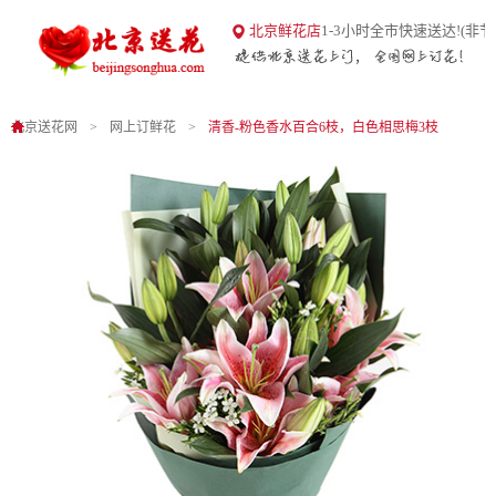
18
北京鲜花店
1-3小时全市快速送达!(非节
北京送花网
1
0
北京送花网
网上订鲜花
清香-粉色香水百合6枝，白色相思梅3枝