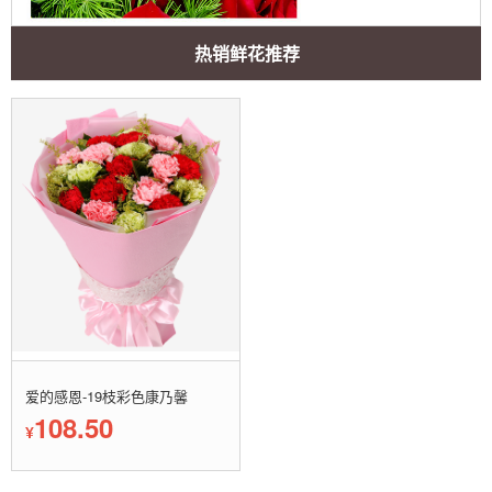
热销鲜花推荐
爱的感恩-19枝彩色康乃馨
108.50
¥