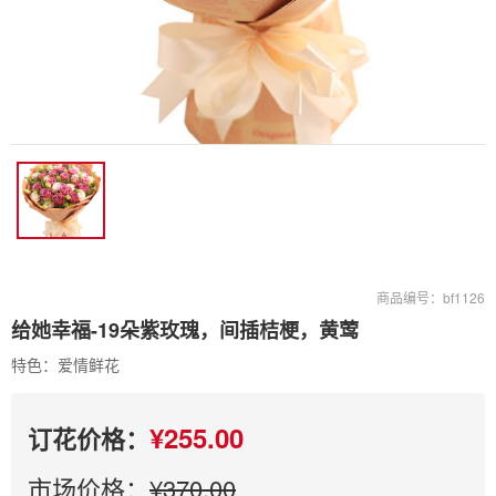
商品编号：bf1126
给她幸福-19朵紫玫瑰，间插桔梗，黄莺
特色：爱情鲜花
¥255.00
订花价格：
市场价格：
¥370.00