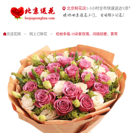
18
北京鲜花店
1-3小时全市快速送达!(非节
北京送花网
1
0
北京送花网
网上订鲜花
给她幸福-19朵紫玫瑰，间插桔梗，黄莺