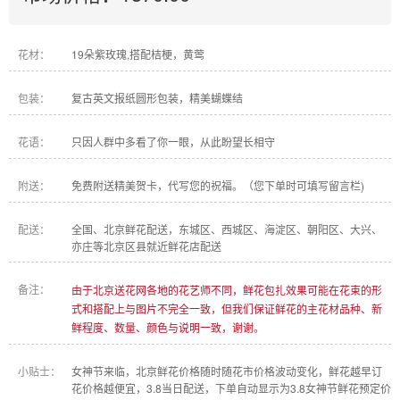
花材：
19朵紫玫瑰,搭配桔梗，黄莺
包装：
复古英文报纸圆形包装，精美蝴蝶结
花语：
只因人群中多看了你一眼，从此盼望长相守
附送：
免费附送精美贺卡，代写您的祝福。（您下单时可填写留言栏)
配送：
全国、北京鲜花配送，东城区、西城区、海淀区、朝阳区、大兴、
亦庄等北京区县就近鲜花店配送
备注：
由于北京送花网各地的花艺师不同，鲜花包扎效果可能在花束的形
式和搭配上与图片不完全一致，但我们保证鲜花的主花材品种、新
鲜程度、数量、颜色与说明一致，谢谢。
小贴士：
女神节来临，北京鲜花价格随时随花市价格波动变化，鲜花越早订
花价格越便宜，3.8当日配送，下单自动显示为3.8女神节鲜花预定价