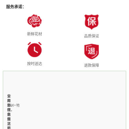
服务承诺：
新鲜花材
品质保证
按时送达
退款保障
全
1-
当
全
支
国
3
天
年
付
3000+地
小
制
无
宝，
区
时
作，
休，
微
免
急
新
个
信
费
速
鲜
性
线
送
送
上
定
上
达
门
制
无