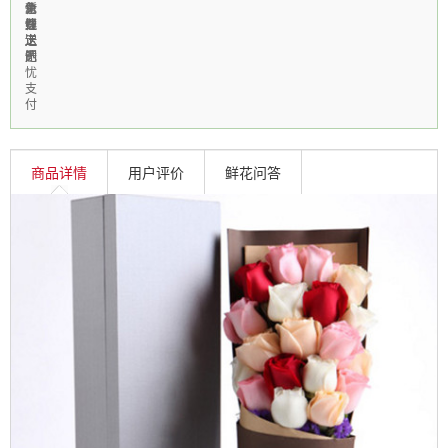
免
急
新
个
信
费
速
鲜
性
线
送
送
上
定
上
达
门
制
无
忧
支
付
商品详情
用户评价
鲜花问答