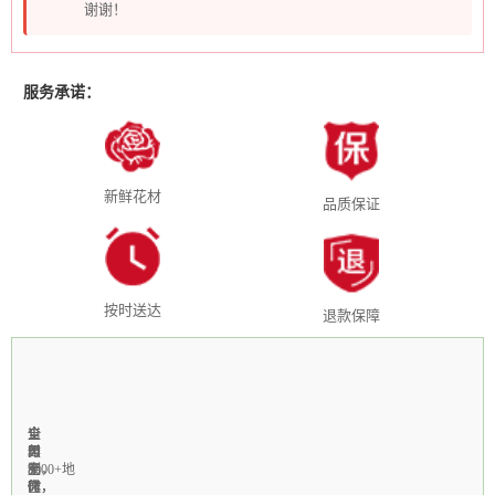
谢谢！
服务承诺：
新鲜花材
品质保证
按时送达
退款保障
全
1-
当
全
支
国
3
天
年
付
3000+地
小
制
无
宝，
区
时
作，
休，
微