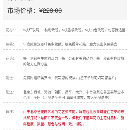
市场价格：
¥228.00
花材：
3枝红玫瑰，6枝粉玫瑰，5枝香槟玫瑰，5枝白色玫瑰，勿忘我适量
包装：
牛皮纸和深咖啡色条纹纸，银色缎带花结，魔力铁山灰包装盒
花语：
每一刻都有生命的活力，每一分都有美的动力，每一秒都有你绽放
的魅力在我心里
附送：
免费附送精美贺卡，代写您的祝福。(您下单时可填写留言栏)
配送：
北京东西城、海淀、朝阳、昌平、大兴、丰台及其它各区县等全市
范围，全国（可配送至全国1000多城市，市区免配送费）
备注：
由于北京送花网各地的花艺师不同，鲜花包扎效果可能在花束的形
式和搭配上与图片不完全一致，但我们保证鲜花的主花材品种、新
鲜程度、数量、颜色与说明一致，谢谢。