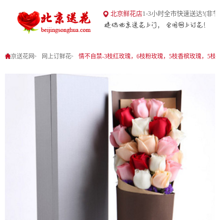
18
北京鲜花店
1-3小时全市快速送达!(非节
北京送花网
1
0
北京送花网
网上订鲜花
情不自禁-3枝红玫瑰，6枝粉玫瑰，5枝香槟玫瑰，5枝