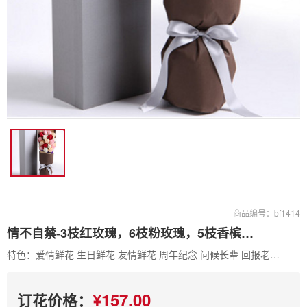
商品编号：bf1414
情不自禁-3枝红玫瑰，6枝粉玫瑰，5枝香槟玫瑰，5枝白色玫瑰礼盒
特色：爱情鲜花 生日鲜花 友情鲜花 周年纪念 问候长辈 回报老师 探病慰问 祝贺鲜花
¥157.00
订花价格：