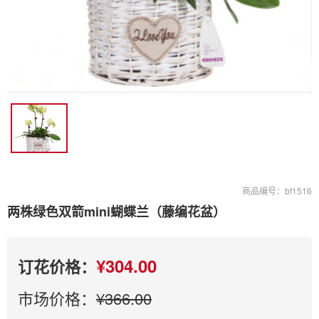
商品编号：bf1516
两株绿色双箭mini蝴蝶兰（藤编花盆）
¥304.00
订花价格：
市场价格：
¥366.00