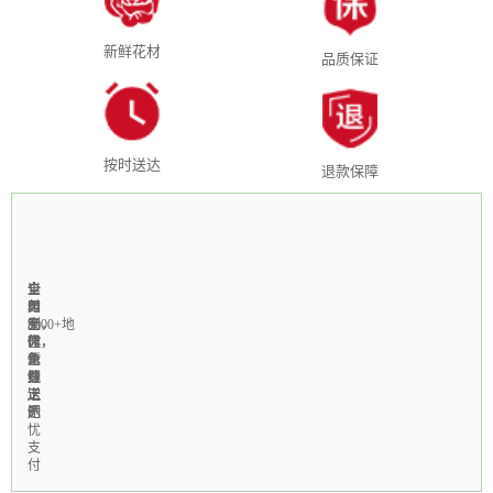
新鲜花材
品质保证
按时送达
退款保障
全
1-
当
全
支
国
3
天
年
付
3000+地
小
制
无
宝，
区
时
作，
休，
微
免
急
新
个
信
费
速
鲜
性
线
送
送
上
定
上
达
门
制
无
忧
支
付