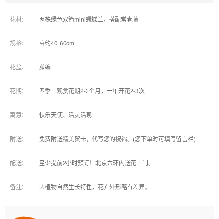
花材：
两株绿色双箭mini蝴蝶兰，搭配常春藤
规格：
高约40-60cm
花盆：
藤编
花期：
四季－观赏花期2-3个月，一年开花2-3次
寓意：
快乐天使、活灵活现
附送：
免费附送精美贺卡，代写您的祝福。(您下单时可填写留言栏)
配送：
至少提前2小时预订！北京六环内送花上门。
备注：
因植物自然生长特性，花卉外形略有差异。