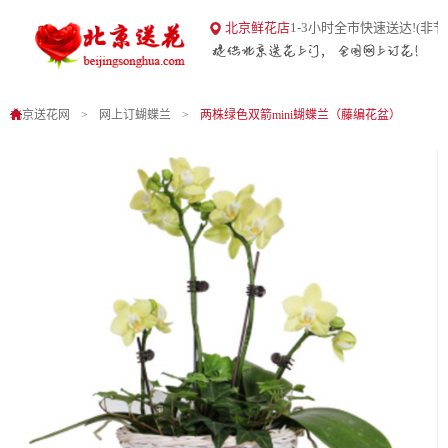
18
北京鲜花店
1-3小时全市快速送达!(非节
北京送花网
1
0
北京送花网
网上订蝴蝶兰
两株绿色双箭mini蝴蝶兰（藤编花盆）