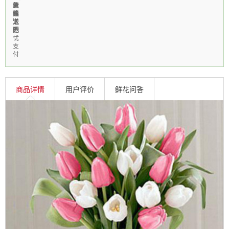
免
急
新
个
信
费
速
鲜
性
线
送
送
上
定
上
达
门
制
无
忧
支
付
商品详情
用户评价
鲜花问答