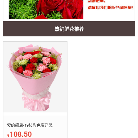
热销鲜花推荐
爱的感恩-19枝彩色康乃馨
108.50
¥