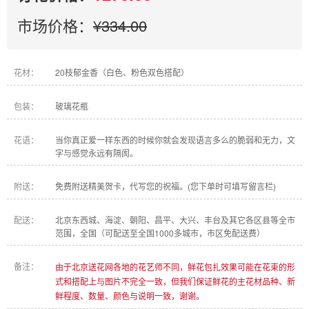
市场价格：
¥334.00
花材：
20枝郁金香（白色、粉色双色搭配）
包装：
玻璃花瓶
花语：
当你真正爱一样东西的时候你就会发现语言多么的脆弱和无力，文
字与感觉永远有隔阂。
附送：
免费附送精美贺卡，代写您的祝福。(您下单时可填写留言栏)
配送：
北京东西城、海淀、朝阳、昌平、大兴、丰台及其它各区县等全市
范围，全国（可配送至全国1000多城市，市区免配送费）
备注：
由于北京送花网各地的花艺师不同，鲜花包扎效果可能在花束的形
式和搭配上与图片不完全一致，但我们保证鲜花的主花材品种、新
鲜程度、数量、颜色与说明一致，谢谢。