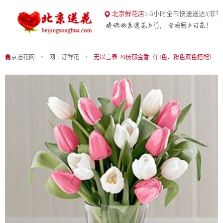
18
北京鲜花店
1-3小时全市快速送达!(非节
北京送花网
1
0
北京送花网
网上订鲜花
无以言表-20枝郁金香（白色、粉色双色搭配）