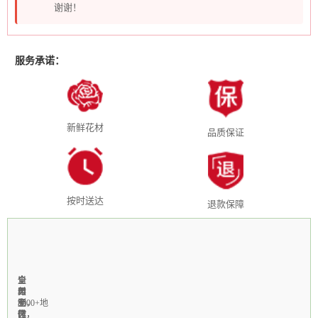
谢谢！
服务承诺：
新鲜花材
品质保证
按时送达
退款保障
全
1-
当
全
支
国
3
天
年
付
3000+地
小
制
无
宝，
区
时
作，
休，
微