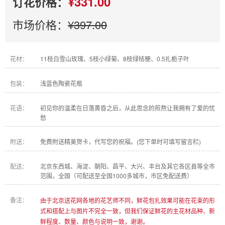
¥331.00
订花价格：
市场价格：
¥397.00
花材：
11枝白雪山玫瑰、5枝小绿菊、8枝绿桔梗、0.5扎栀子叶
包装：
浅蓝色陶瓷花瓶
花语：
初见你的温柔在日落黄昏之后，从此思念的煎熬让我拥有了爱的忧
愁
附送：
免费附送精美贺卡，代写您的祝福。(您下单时可填写留言栏)
配送：
北京东西城、海淀、朝阳、昌平、大兴、丰台及其它各区县等全市
范围，全国（可配送至全国1000多城市，市区免配送费）
备注：
由于北京送花网各地的花艺师不同，鲜花包扎效果可能在花束的形
式和搭配上与图片不完全一致，但我们保证鲜花的主花材品种、新
鲜程度、数量、颜色与说明一致，谢谢。