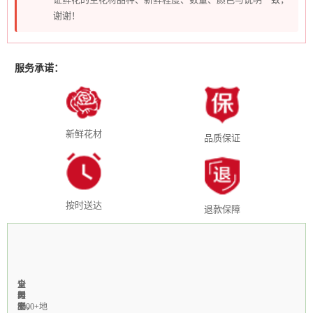
谢谢！
服务承诺：
新鲜花材
品质保证
按时送达
退款保障
全
1-
当
全
支
国
3
天
年
付
3000+地
小
制
无
宝，