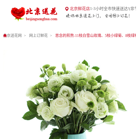
18
北京鲜花店
1-3小时全市快速送达!(非节
北京送花网
1
0
北京送花网
网上订鲜花
思念的煎熬-11枝白雪山玫瑰、5枝小绿菊、8枝绿桔