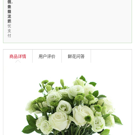
区
时
作，
休，
微
免
急
新
个
信
费
速
鲜
性
线
送
送
上
定
上
达
门
制
无
忧
支
付
商品详情
用户评价
鲜花问答