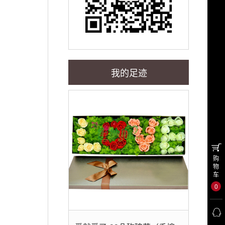
我的足迹
购
物
车
0