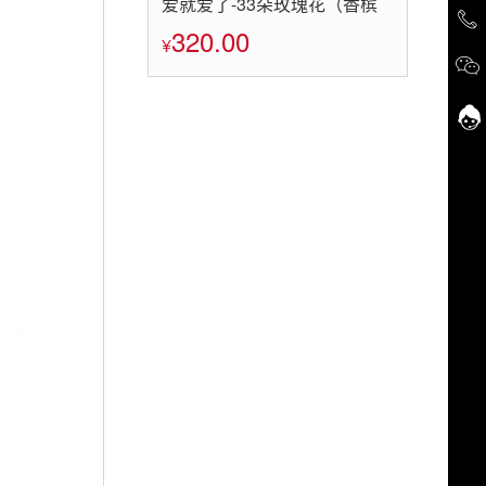
爱就爱了-33朵玫瑰花（香槟
玫瑰+红玫瑰+粉玫瑰+白玫
320.00
¥
瑰）