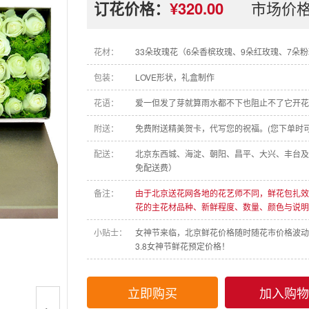
订花价格：
¥320.00
市场价
花材：
33朵玫瑰花（6朵香槟玫瑰、9朵红玫瑰、7朵
包装：
LOVE形状，礼盒制作
花语：
爱一但发了芽就算雨水都不下也阻止不了它开花
附送：
免费附送精美贺卡，代写您的祝福。(您下单时可
配送：
北京东西城、海淀、朝阳、昌平、大兴、丰台及
免配送费）
备注：
由于北京送花网各地的花艺师不同，鲜花包扎效
花的主花材品种、新鲜程度、数量、颜色与说明
小贴士：
女神节来临，北京鲜花价格随时随花市价格波动
3.8女神节鲜花预定价格！
立即购买
加入购物