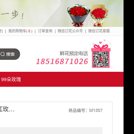
册]
我的购物车(
0
)
订单查询
微信订花公众号
微信订花客服
点
击
搜
99朵玫瑰
索
爱就爱了-33朵玫瑰花（香槟玫瑰+红玫瑰+粉玫瑰+白玫瑰）
商品编号：bf1357