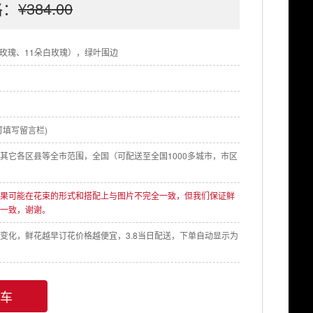
格：
¥384.00
粉玫瑰、11朵白玫瑰），绿叶围边
填写留言栏)
其它各区县等全市范围，全国（可配送至全国1000多城市，市区
果可能在花束的形式和搭配上与图片不完全一致，但我们保证鲜
一致，谢谢。
变化，鲜花越早订花价格越便宜，3.8当日配送，下单自动显示为
车