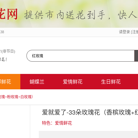
38
请
登录
[注
185-
1187-
!(非节日)
0338
提供北京鲜花订购、网上订花、送花上门服务!
部鲜花
蝴蝶兰
爱情鲜花
生日鲜花
玫瑰+粉玫瑰+白玫瑰）
特色：爱情鲜花