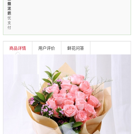
费
速
鲜
性
线
送
送
上
定
上
达
门
制
无
忧
支
付
商品详情
用户评价
鲜花问答