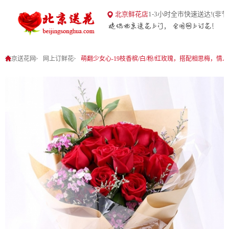
18
北京鲜花店
1-3小时全市快速送达!(非节
北京送花网
1
0
北京送花网
网上订鲜花
萌翻少女心-19枝香槟/白/粉/红玫瑰，搭配相思梅，情