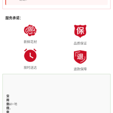
服务承诺：
新鲜花材
品质保证
按时送达
退款保障
全
1-
当
全
支
国
3
天
年
付
3000+地
小
制
无
宝，
区
时
作，
休，
微
免
急
新
个
信