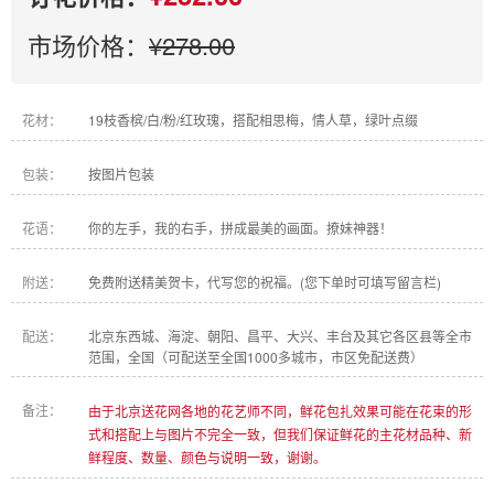
市场价格：
¥278.00
花材：
19枝香槟/白/粉/红玫瑰，搭配相思梅，情人草，绿叶点缀
包装：
按图片包装
花语：
你的左手，我的右手，拼成最美的画面。撩妹神器！
附送：
免费附送精美贺卡，代写您的祝福。(您下单时可填写留言栏)
配送：
北京东西城、海淀、朝阳、昌平、大兴、丰台及其它各区县等全市
范围，全国（可配送至全国1000多城市，市区免配送费）
备注：
由于北京送花网各地的花艺师不同，鲜花包扎效果可能在花束的形
式和搭配上与图片不完全一致，但我们保证鲜花的主花材品种、新
鲜程度、数量、颜色与说明一致，谢谢。