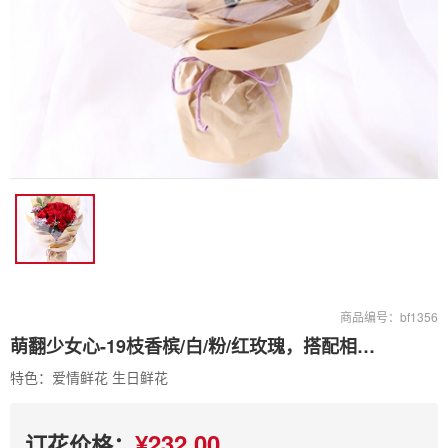
商品编号：bf1356
萌翻少女心-19枝香槟/白/粉/红玫瑰，搭配相思梅，情人草，绿叶点缀
特色：爱情鲜花 生日鲜花
¥232.00
订花价格：