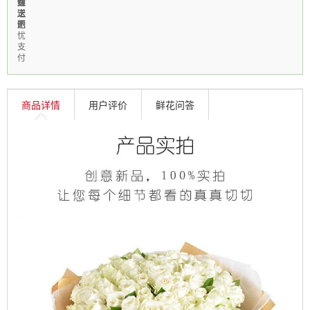
费
速
鲜
性
线
送
送
上
定
上
达
门
制
无
忧
支
付
商品详情
用户评价
鲜花问答