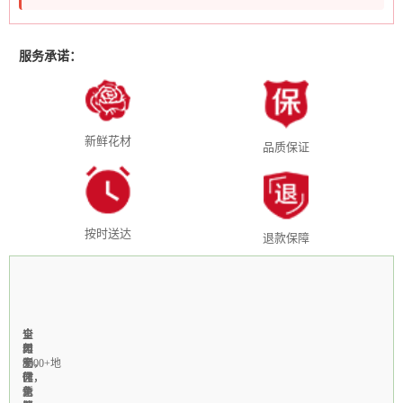
服务承诺：
新鲜花材
品质保证
按时送达
退款保障
全
1-
当
全
支
国
3
天
年
付
3000+地
小
制
无
宝，
区
时
作，
休，
微
免
急
新
个
信