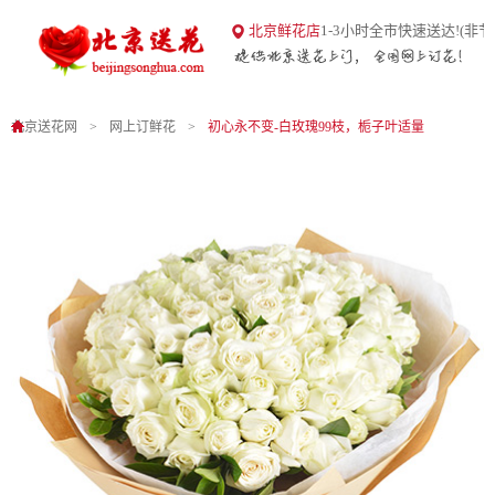
18
北京鲜花店
1-3小时全市快速送达!(非节
北京送花网
1
0
北京送花网
网上订鲜花
初心永不变-白玫瑰99枝，栀子叶适量