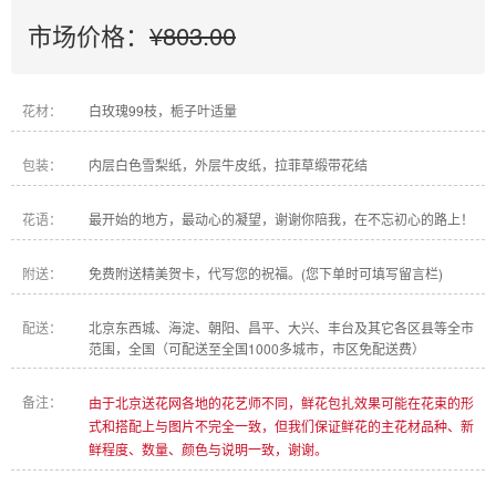
市场价格：
¥803.00
花材：
白玫瑰99枝，栀子叶适量
包装：
内层白色雪梨纸，外层牛皮纸，拉菲草缎带花结
花语：
最开始的地方，最动心的凝望，谢谢你陪我，在不忘初心的路上！
附送：
免费附送精美贺卡，代写您的祝福。(您下单时可填写留言栏)
配送：
北京东西城、海淀、朝阳、昌平、大兴、丰台及其它各区县等全市
范围，全国（可配送至全国1000多城市，市区免配送费）
备注：
由于北京送花网各地的花艺师不同，鲜花包扎效果可能在花束的形
式和搭配上与图片不完全一致，但我们保证鲜花的主花材品种、新
鲜程度、数量、颜色与说明一致，谢谢。