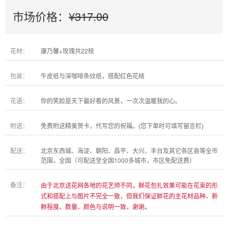
市场价格：
¥317.00
花材：
康乃馨+玫瑰共22枝
包装：
牛皮纸与深咖啡条纹纸，搭配红色花结
花语：
你的笑脸是天下最好看的风景，一次次温暖我的心。
附送：
免费附送精美贺卡，代写您的祝福。(您下单时可填写留言栏)
配送：
北京东西城、海淀、朝阳、昌平、大兴、丰台及其它各区县等全市
范围，全国（可配送至全国1000多城市，市区免配送费）
备注：
由于北京送花网各地的花艺师不同，鲜花包扎效果可能在花束的形
式和搭配上与图片不完全一致，但我们保证鲜花的主花材品种、新
鲜程度、数量、颜色与说明一致，谢谢。