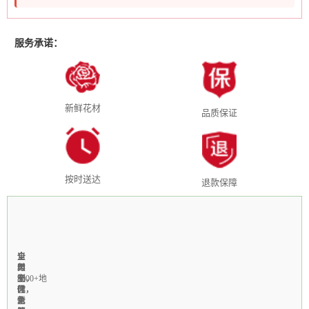
服务承诺：
新鲜花材
品质保证
按时送达
退款保障
全
1-
当
全
支
国
3
天
年
付
3000+地
小
制
无
宝，
区
时
作，
休，
微
免
急
新
个
信