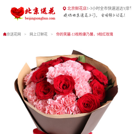
18
北京鲜花店
1-3小时全市快速送达!(非节
北京送花网
1
0
北京送花网
网上订鲜花
你的笑靥-13枝粉康乃馨，9枝红玫瑰