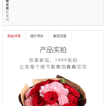
费
速
鲜
性
线
送
送
上
定
上
达
门
制
无
忧
支
付
商品详情
用户评价
鲜花问答