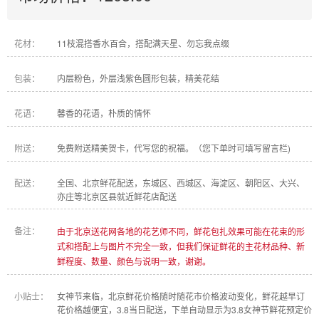
花材：
11枝混搭香水百合，搭配满天星、勿忘我点缀
包装：
内层粉色，外层浅紫色圆形包装，精美花结
花语：
馨香的花语，朴质的情怀
附送：
免费附送精美贺卡，代写您的祝福。（您下单时可填写留言栏)
配送：
全国、北京鲜花配送，东城区、西城区、海淀区、朝阳区、大兴、
亦庄等北京区县就近鲜花店配送
备注：
由于北京送花网各地的花艺师不同，鲜花包扎效果可能在花束的形
式和搭配上与图片不完全一致，但我们保证鲜花的主花材品种、新
鲜程度、数量、颜色与说明一致，谢谢。
小贴士：
女神节来临，北京鲜花价格随时随花市价格波动变化，鲜花越早订
花价格越便宜，3.8当日配送，下单自动显示为3.8女神节鲜花预定价