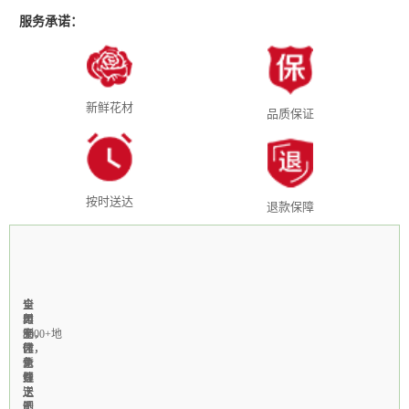
服务承诺：
新鲜花材
品质保证
按时送达
退款保障
全
1-
当
全
支
国
3
天
年
付
3000+地
小
制
无
宝，
区
时
作，
休，
微
免
急
新
个
信
费
速
鲜
性
线
送
送
上
定
上
达
门
制
无