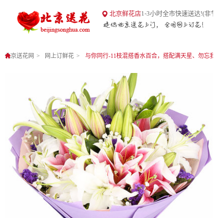
18
北京鲜花店
1-3小时全市快速送达!(非节
北京送花网
1
0
北京送花网
网上订鲜花
与你同行-11枝混搭香水百合，搭配满天星、勿忘我