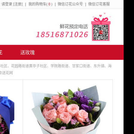
请
登录
[注册]
我的购物车(
0
)
微信订花公众号
微信订花客服
花
送玫瑰
路社区、花园路街道黄亭子社区、学院路街道、甘家口街道、东升镇、海
京送花网