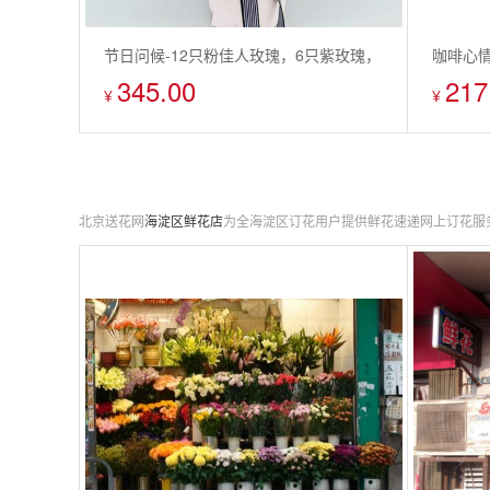
节日问候-12只粉佳人玫瑰，6只紫玫瑰，
咖啡心情
345.00
217
1枝浅蓝色绣球，2枝乒乓球菊
梗
¥
¥
北京送花网
海淀区鲜花店
为全海淀区订花用户提供鲜花速递网上订花服务,