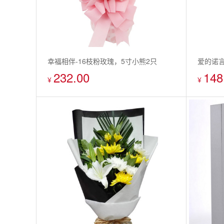
幸福相伴-16枝粉玫瑰，5寸小熊2只
爱的诺言
232.00
148
¥
¥