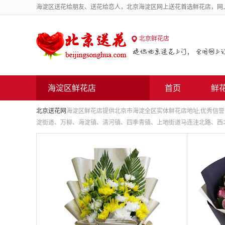
海淀区送花给朋友、送花给恋人，北京海淀区网上送花首选鲜花店，网
北京送花网
北京鲜花店
海淀区鲜花店
首页
鲜
北京送花网
海淀区鲜花店提供北京市海淀全区实体鲜花店地址,优秀信
淀街道、万柳、海淀镇、清河镇、四季青镇、上地街道马连洼北路、西