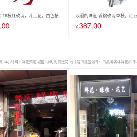
-16枝红玫瑰，叶上花，白色桔
浪漫的味道-香槟玫瑰33枝，红豆
.00
387.00
¥
24小时网上鲜花预定,城区3小时免费送花上门,是海淀区最专业的品牌实体鲜花店.手机