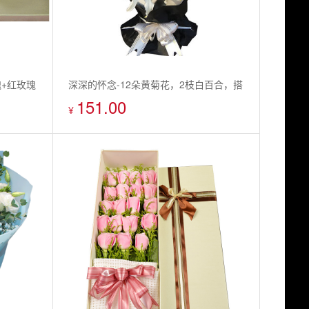
瑰+红玫瑰
深深的怀念-12朵黄菊花，2枝白百合，搭
151.00
配黄莺
¥