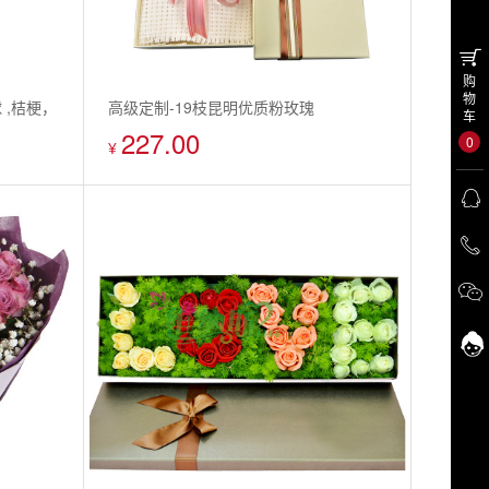
购
物
 ,桔梗，
高级定制-19枝昆明优质粉玫瑰
车
227.00
0
¥