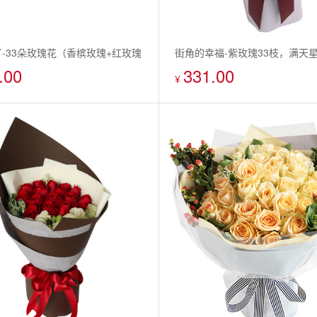
-33朵玫瑰花（香槟玫瑰+红玫瑰
街角的幸福-紫玫瑰33枝，满天
.00
331.00
+白玫瑰）
¥