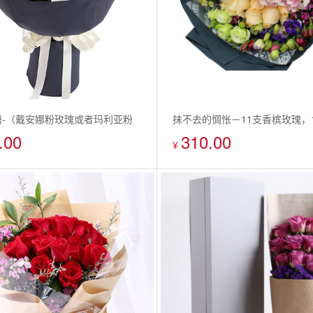
语-（戴安娜粉玫瑰或者玛利亚粉
抹不去的惆怅－11支香槟玫瑰，
.00
310.00
2枝，白玫瑰6枝，香槟玫瑰6
绣球，适量香槟/紫色桔梗/小白菊
¥
瑰6枝
点缀搭配花束