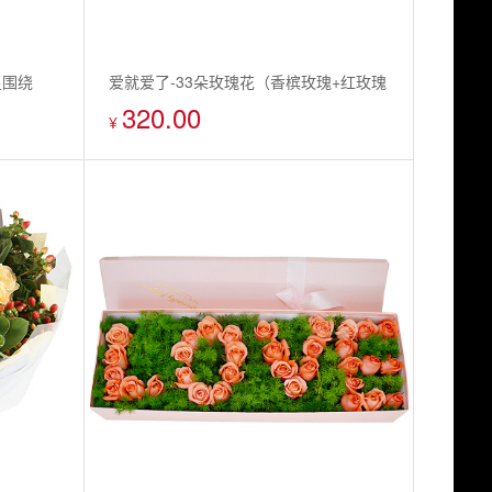
星围绕
爱就爱了-33朵玫瑰花（香槟玫瑰+红玫瑰
320.00
+粉玫瑰+白玫瑰）
¥