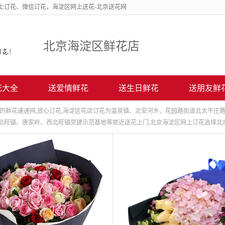
上订花、微信订花，海淀区网上送花-北京送花网
185-
1187-
北京海淀区鲜花店
0338
提供海淀区鲜花店网上订花、海淀区送花上门服务!
花大全
送爱情鲜花
送生日鲜花
送朋友鲜
誉的鲜花速递网,放心订花,海淀区花店订花为温泉镇、北安河乡、花园路街道北太平庄
北旺镇、唐家岭、西北旺镇党建示范基地等就近送花上门;北京海淀区网上订花选择北