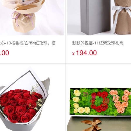
心-19枝香槟/白/粉/红玫瑰，搭
默默的祝福-11枝紫玫瑰礼盒
.00
194.00
梅，情人草，绿叶点缀
¥