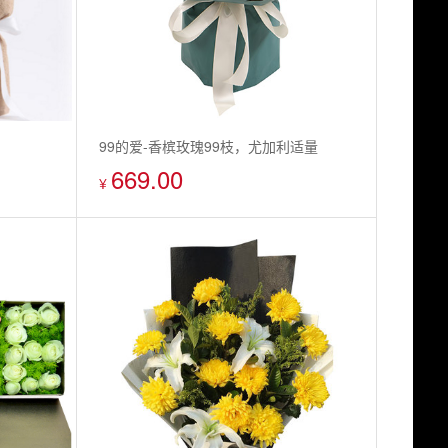
99的爱-香槟玫瑰99枝，尤加利适量
669.00
¥