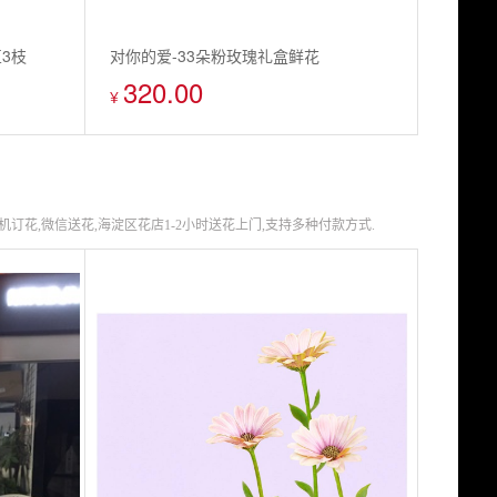
3枝
对你的爱-33朵粉玫瑰礼盒鲜花
320.00
¥
订花,微信送花,海淀区花店1-2小时送花上门,支持多种付款方式.