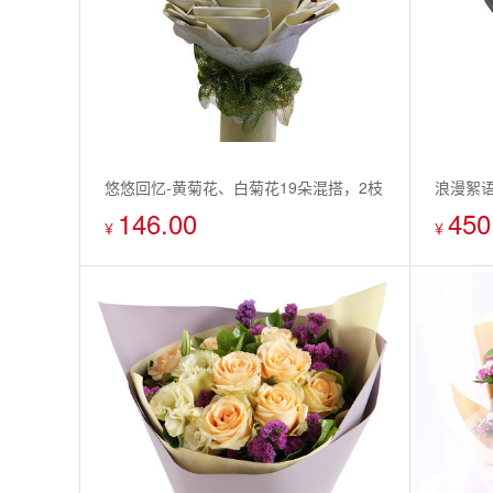
悠悠回忆-黄菊花、白菊花19朵混搭，2枝
浪漫絮
146.00
450
白百合，搭配散尾葵叶
玫瑰）3
¥
¥
枝，红玫