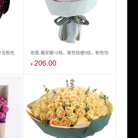
1支粉色
依靠-戴安娜12枝，紫色桔梗5枝，粉色勿
206.00
/石竹梅
忘我3枝
¥