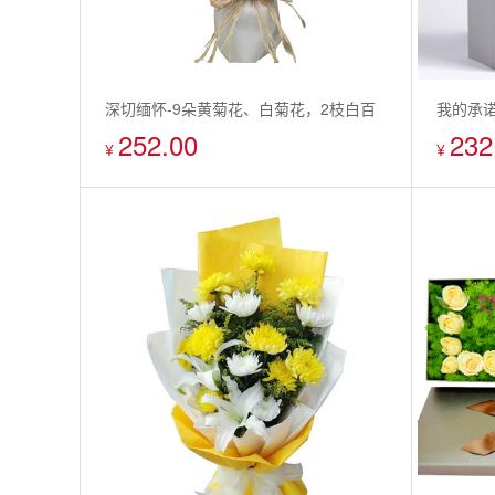
深切缅怀-9朵黄菊花、白菊花，2枝白百
我的承诺
252.00
232
合，搭配散尾葵叶、栀子叶
¥
¥