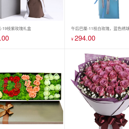
-19枝紫玫瑰礼盒
午后巴厘-11枝白玫瑰，蓝色绣球
.00
294.00
尤加利叶,乒乓菊（韩式混搭）
¥