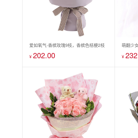
爱如氧气-香槟玫瑰9枝，香槟色桔梗2枝
萌翻少女
202.00
232
配相思
¥
¥