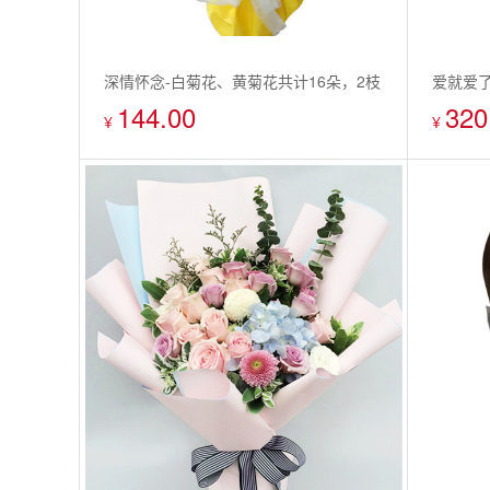
深情怀念-白菊花、黄菊花共计16朵，2枝
爱就爱了
144.00
320
白百合，搭配黄莺
+粉玫瑰
¥
¥