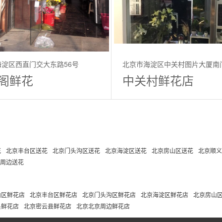
淀区西直门交大东路56号
北京市海淀区中关村图片大厦南
阁鲜花
中关村鲜花店
市内
花
北京丰台区送花
北京门头沟区送花
北京海淀区送花
北京房山区送花
北京顺义
周边送花
山区鲜花店
北京丰台区鲜花店
北京门头沟区鲜花店
北京海淀区鲜花店
北京房山
县鲜花店
北京密云县鲜花店
北京北京周边鲜花店