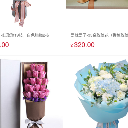
-红玫瑰19枝，白色腊梅2枝
爱就爱了-33朵玫瑰花（香槟玫
.00
320.00
+粉玫瑰+白玫瑰）
¥