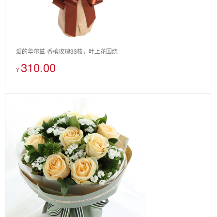
爱的华尔兹-香槟玫瑰33枝，叶上花围绕
310.00
¥