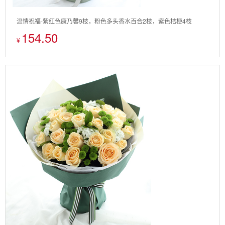
温情祝福-紫红色康乃馨9枝，粉色多头香水百合2枝，紫色桔梗4枝
154.50
¥