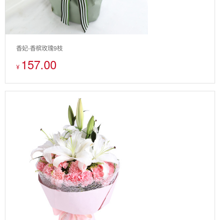
香妃-香槟玫瑰9枝
157.00
¥