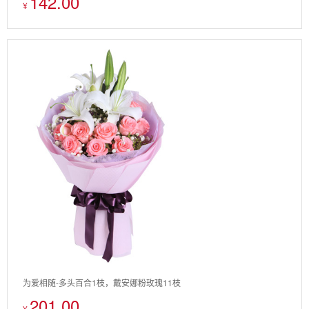
142.00
¥
为爱相随-多头百合1枝，戴安娜粉玫瑰11枝
201.00
¥