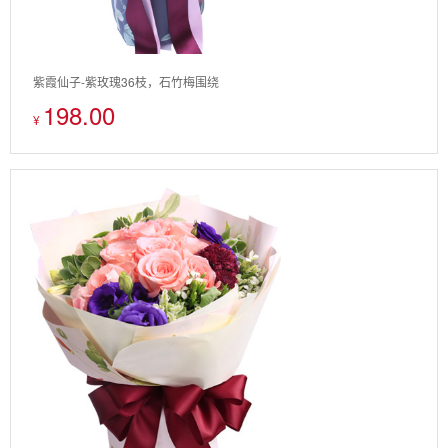
紫霞仙子-紫玫瑰36枝，石竹梅围绕
198.00
¥