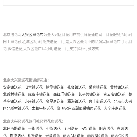
北京送花网
大兴区鲜花店
为全大兴区订花用户提供鲜花速递网上订花服务,24小时
网上鲜花预定,城区3小时免费送花上门,是大兴区最专业的品牌实体鲜花店.手机订
花,微信送花,大兴区花店1-2小时送花上门,支持多种付款方式.
北京大兴区送花街道鲜花店：
安定镇送花
旧宫镇送花
榆垡镇送花
礼贤镇送花
采育镇送花
黄村镇送花
北臧村镇送花
庞各庄镇送花
西红门镇送花
长子营镇送花
青云店镇送花
魏
善庄镇送花
亦庄镇送花
金星乡送花
瀛海镇送花
兴丰街道送花
北京市大兴
区北臧村镇送花
太和牛场送花
黎明农庄西甜瓜采摘园送花
大辛庄乡送花
北京大兴区送花热门社区鲜花店送花：
北环西路送花
一街送花
七街送花
团河送花
安定送花
旧宫送花
枣园送
花
榆垡送花
礼贤送花
采育送花
丽园A区送花
丽园B区送花
丽园C区送