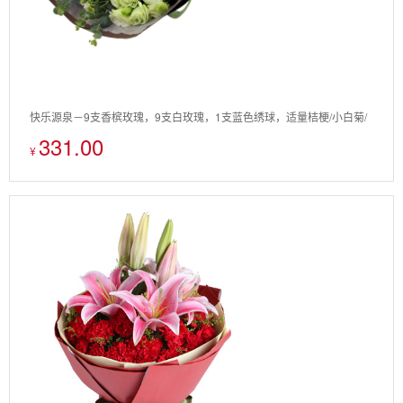
快乐源泉－9支香槟玫瑰，9支白玫瑰，1支蓝色绣球，适量桔梗/小白菊/
331.00
尤加利点缀搭配花束
¥