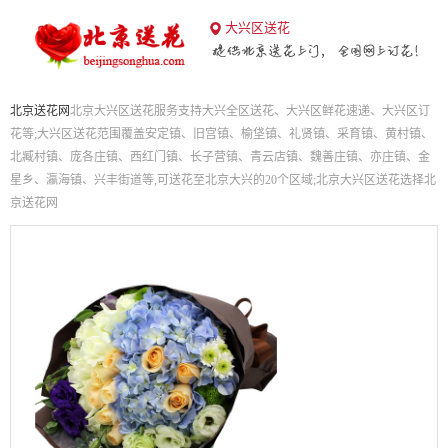
18
大兴区送花
北京送花网
1
0
北京送花网
北京大兴区送花服务支持大兴全区送花、大兴区鲜花速递、大兴区订
花等;大兴区送花范围覆盖安定镇、旧宫镇、榆垡镇、礼贤镇、采育镇、黄村镇、
北臧村镇、庞各庄镇、西红门镇、长子营镇、青云店镇、魏善庄镇、亦庄镇、金
星乡、瀛海镇、兴丰街道等,可送花至北京大兴的20个区域;北京大兴区送花选择北
京送花网