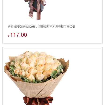
粉恋-戴安娜粉玫瑰9枝，搭配紫红色勿忘我栀子叶适量
117.00
¥