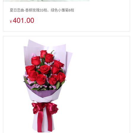
夏日恋曲-香槟玫瑰33枝、绿色小雏菊8枝
401.00
¥