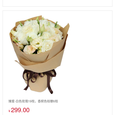
臻爱-白色玫瑰19枝，香槟色桔梗6枝
299.00
¥