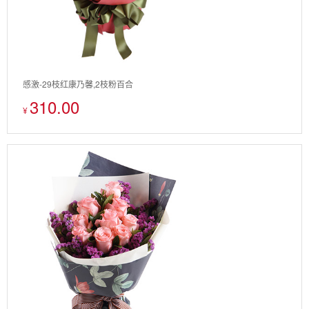
感激-29枝红康乃馨,2枝粉百合
310.00
¥