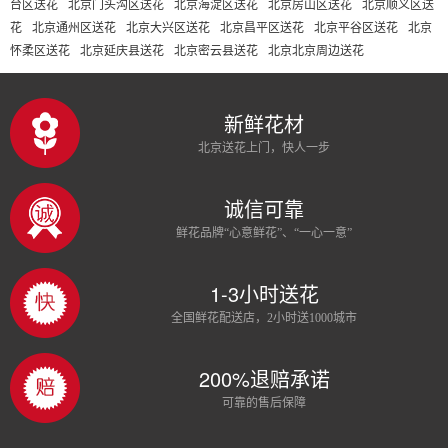
台区送花
北京门头沟区送花
北京海淀区送花
北京房山区送花
北京顺义区送
花
北京通州区送花
北京大兴区送花
北京昌平区送花
北京平谷区送花
北京
怀柔区送花
北京延庆县送花
北京密云县送花
北京北京周边送花
新鲜花材
北京送花上门，快人一步
诚信可靠
鲜花品牌“心意鲜花”、“一心一意”
1-3小时送花
全国鲜花配送店，2小时送1000城市
200%退赔承诺
可靠的售后保障