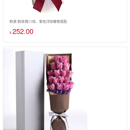
粉黛-粉玫瑰11枝、紫色洋桔梗等搭配
252.00
¥