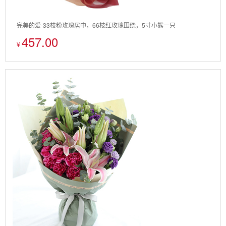
完美的爱-33枝粉玫瑰居中，66枝红玫瑰围绕，5寸小熊一只
457.00
¥