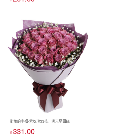
街角的幸福-紫玫瑰33枝，满天星围绕
331.00
¥