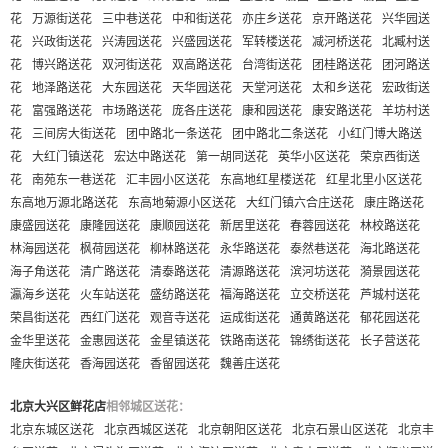
花
万源街送花
三中巷送花
中和街送花
亦庄乡送花
京开路送花
兴华园送
花
兴政街送花
兴涛园送花
兴盛园送花
军转楼送花
减河桥送花
北臧村送
花
博兴路送花
双河街送花
双高路送花
台湾街送花
团桂路送花
团河路送
花
地泽路送花
大东园送花
天华园送花
天堂河送花
太和乡送花
宏政街送
花
富强路送花
市场路送花
庞各庄送花
康和园送花
康安路送花
羊坊村送
花
三间房大街送花
团中路北一条送花
团中路北二条送花
小红门博大路送
花
大红门镇送花
宏达中路送花
第一胡同送花
英华小区送花
荣京西街送
花
南苑东一巷送花
汇丰园小区送花
东高地红星楼送花
红星北里小区送花
东高地万源北路送花
东高地菊源小区送花
大红门镇六合庄送花
康庄路送花
康盛园送花
康隆园送花
康顺园送花
新居里送花
春蓉园送花
林校路送花
林海园送花
枫荷园送花
柳林路送花
永华路送花
泰然巷送花
海北路送花
海子角送花
清广路送花
清泰路送花
清源路送花
滨河坊送花
漪景园送花
瀛海乡送花
火车站送花
盛纺路送花
福海路送花
立交桥送花
芦城村送花
荣昌街送花
西红门送花
观音寺送花
运成街送花
通黄路送花
郁花园送花
金华里送花
金惠园送花
金星镇送花
铁路南送花
锦绣街送花
长子营送花
隆庆街送花
香海园送花
香留园送花
魏善庄送花
北京大兴区鲜花店
相邻城区送花：
北京东城区送花
北京西城区送花
北京朝阳区送花
北京石景山区送花
北京丰