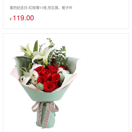
爱的纪念日-红玫瑰11枝,勿忘我、栀子叶
119.00
¥