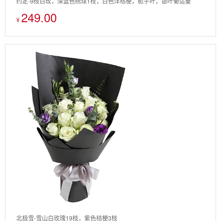
约定-9枝白玫，深蓝色绣球1枝，白色洋桔梗，栀子叶，银叶菊适量
249.00
¥
北极雪-雪山白玫瑰19枝，紫色桔梗3枝