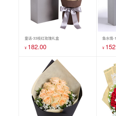
童话-33枝红玫瑰礼盒
鱼水情-
182.00
152
¥
¥