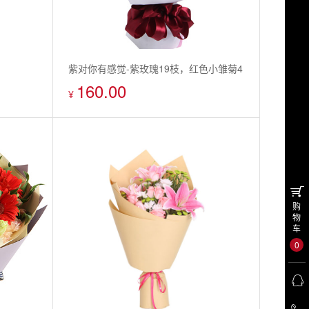
紫对你有感觉-紫玫瑰19枝，红色小雏菊4
160.00
枝
¥
购
物
车
0