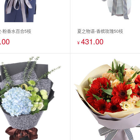
-粉香水百合5枝
夏之物语-香槟玫瑰50枝
.00
431.00
¥