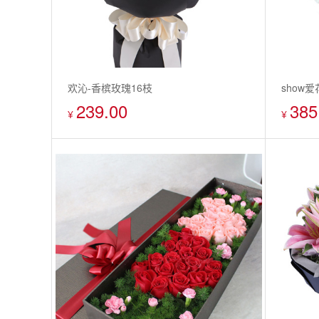
欢沁-香槟玫瑰16枝
show
239.00
385
玫瑰显示
¥
¥