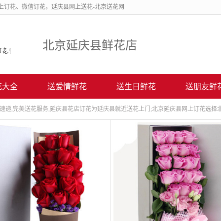
上订花、微信订花，延庆县网上送花-北京送花网
185-
1187-
北京延庆县鲜花店
0338
提供延庆县鲜花店网上订花、延庆县送花上门服务!
花大全
送爱情鲜花
送生日鲜花
送朋友鲜
速递,完美送花服务,延庆县花店订花为延庆县就近送花上门;北京延庆县网上订花选择