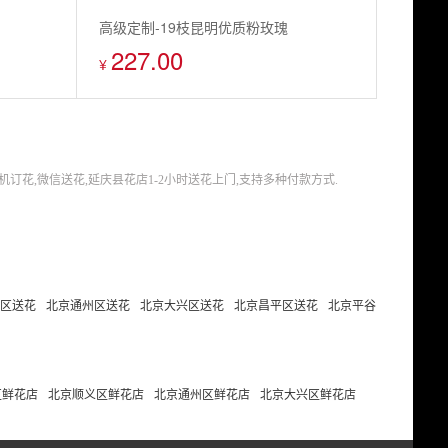
高级定制-19枝昆明优质粉玫瑰
227.00
¥
订花,微信送花,延庆县花店1-2小时送花上门,支持多种付款方式.
区送花
北京通州区送花
北京大兴区送花
北京昌平区送花
北京平谷
区鲜花店
北京顺义区鲜花店
北京通州区鲜花店
北京大兴区鲜花店