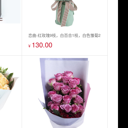
恋曲-红玫瑰9枝，白百合1枝，白色雏菊2
130.00
枝
¥