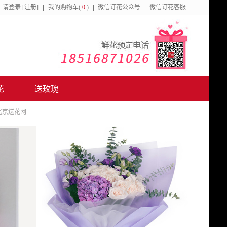
请
登录
[注册]
我的购物车(
0
)
微信订花公众号
微信订花客服
花
送玫瑰
北京送花网