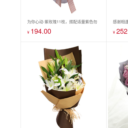
为你心动-紫玫瑰11枝，搭配适量紫色勿
感谢相逢
194.00
252
忘我栀子叶
梗，搭
¥
¥
叶，巴