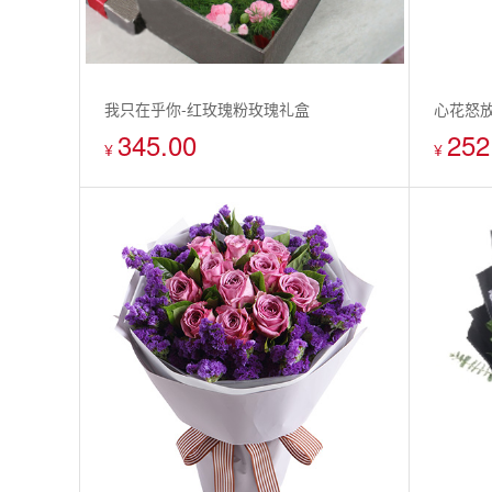
我只在乎你-红玫瑰粉玫瑰礼盒
心花怒放
345.00
252
¥
¥