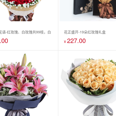
爱花语-红玫瑰、白玫瑰共99枝，白
花正盛开-19朵红玫瑰礼盒
.00
227.00
IOU字样
¥