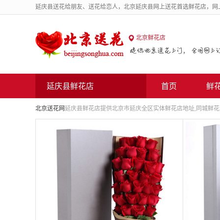
延庆县送花给朋友、送花给恋人，北京延庆县网上送花首选鲜花店，网
北京送花网
北京鲜花店
延庆县鲜花店
首页
鲜
北京送花网
延庆县鲜花店提供北京市延庆全区实体鲜花店地址,同城鲜花