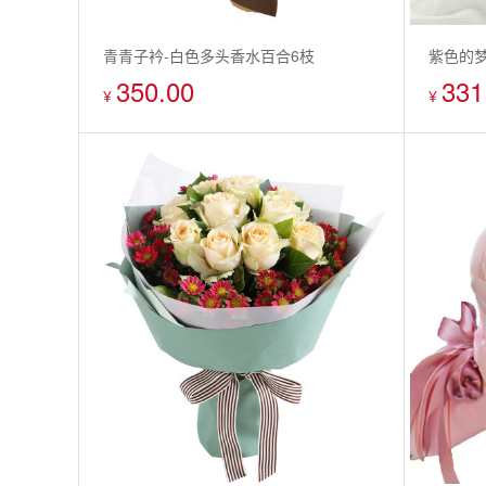
青青子衿-白色多头香水百合6枝
紫色的梦
350.00
331
枝、粉
¥
¥