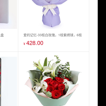
礼盒
爱的记忆-33枝白玫瑰，1枝紫绣球，6枝
428.00
紫色洋桔梗
¥