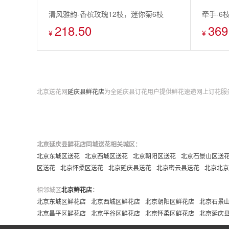
清风雅韵-香槟玫瑰12枝，迷你菊6枝
牵手-6
218.50
369
乒乓球菊
¥
¥
北京送花网
延庆县鲜花店
为全延庆县订花用户提供鲜花速递网上订花服务,
北京延庆县鲜花店同城送花相关城区：
北京东城区送花
北京西城区送花
北京朝阳区送花
北京石景山区送
区送花
北京怀柔区送花
北京延庆县送花
北京密云县送花
北京北京
相邻城区
北京鲜花店
：
北京东城区鲜花店
北京西城区鲜花店
北京朝阳区鲜花店
北京石景
北京昌平区鲜花店
北京平谷区鲜花店
北京怀柔区鲜花店
北京延庆