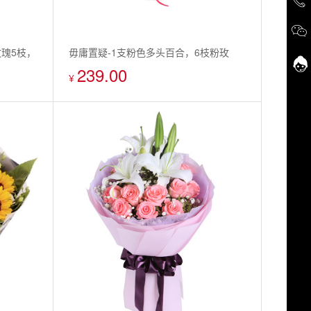
玫瑰5枝，
毋庸置疑-1支粉色多头百合，6枝粉玫
239.00
瑰，适量小绿菊/小白菊点缀
¥