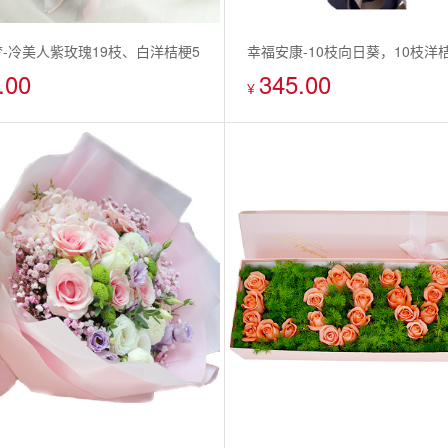
-冷美人紫玫瑰19枝、白洋桔梗5
幸福安康-10枝向日葵，10枝洋
.00
345.00
色美女樱5枝
子叶
¥