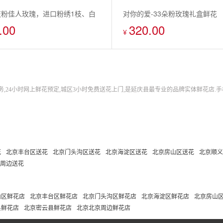
枝粉佳人玫瑰，进口粉绣1枝、白
对你的爱-33朵粉玫瑰礼盒鲜花
.00
320.00
2枝，白色桔梗6枝
¥
24小时网上鲜花预定,城区3小时免费送花上门,是延庆县最专业的品牌实体鲜花店.手机
花
北京丰台区送花
北京门头沟区送花
北京海淀区送花
北京房山区送花
北京顺义
周边送花
山区鲜花店
北京丰台区鲜花店
北京门头沟区鲜花店
北京海淀区鲜花店
北京房山
县鲜花店
北京密云县鲜花店
北京北京周边鲜花店