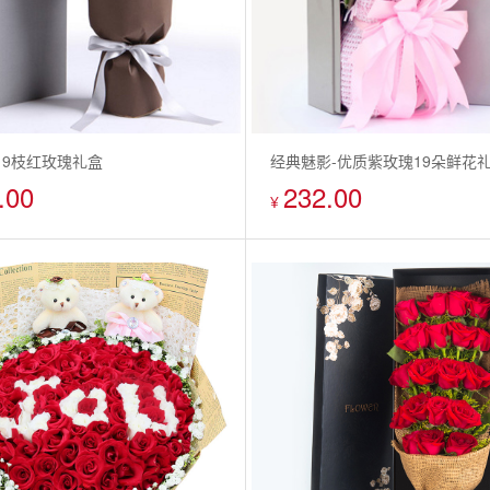
19枝红玫瑰礼盒
经典魅影-优质紫玫瑰19朵鲜花
.00
232.00
¥