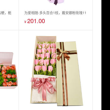
桔梗，栀
为爱相随-多头百合1枝，戴安娜粉玫瑰11
201.00
枝
¥