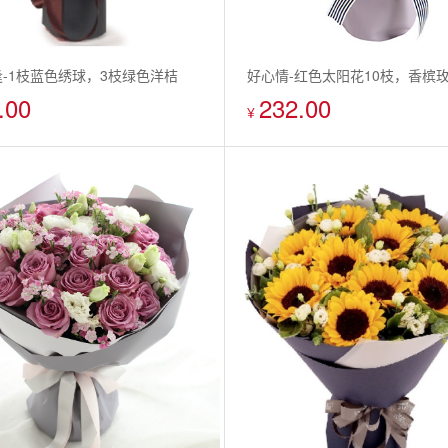
-1枝蓝色绣球，3枝绿色洋桔
好心情-红色太阳花10枝，香槟
.00
232.00
配适量绿色小扣菊，剑叶，尤加利
香槟色桔梗3枝，水仙百合5枝
¥
西叶